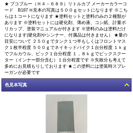
★ プコブルー（Ｈ４－６８９）リトルカブ メーカーカラーコ
ード B187 ※見本の写真は５００ｇセットになります ※こち
らは１コートになります ★塗料セットと塗料のみの２種類が
あります ※塗料セットには硬化剤、薄め液、コシ紙、計量ポ
リカップ、塗装マニュアルが付きます ※塗料のみは塗料だけ
になります(硬化剤やシンナー、付属品は付きません） ★量の
目安について ２５０ｇでタンク１つ半もしくはフロントマス
ク１枚半程度 ５００ｇでネイキッドバイク１台分程度 １ｋｇ
でフルカウル、ビック１台分程度 １，８ｋｇでビックスクー
ター（インナー部分含む）１台分程度です ※失敗分も考えて
多めにお見積もりしております ★この塗料には塗装時スプレ
ーガンが必要です
色見本写真