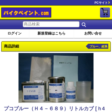
PCサイト
ログイン
新規登録はこちら
お問い合せ
商品詳細
ブルー、紺系
プコブルー（Ｈ４－６８９）リトルカブ
[ｈ4