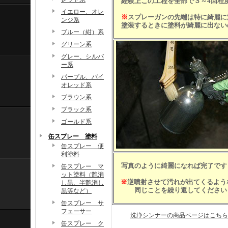
経験上この工程を全部で３～4回程
イエロー、オレ
※
スプレーガンの先端は特に綺麗に
ンジ系
塗装するときに塗料が綺麗に出ない
ブルー（紺）系
グリーン系
グレー、シルバ
ー系
パープル、バイ
オレッド系
ブラウン系
ブラック系
ゴールド系
缶スプレー 塗料
缶スプレー 便
利塗料
写真のように綺麗になれば完了です
缶スプレー マ
ット塗料（艶消
※
逆噴射させて汚れが出てくるよう
し黒、半艶消し
同じことを繰り返してください
黒等など）
缶スプレー サ
フェーサー
洗浄シンナーの商品ページはこちら
缶スプレー ク