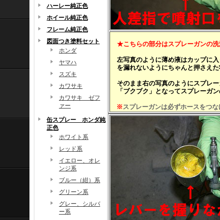
ハーレー純正色
ホイール純正色
フレーム純正色
図面つき塗料セット
★こちらの部分はスプレーガンの洗
ホンダ
左写真のように薄め液はカップに入
ヤマハ
を漏れないようにちゃんと押さえた
スズキ
そのまま右の写真のようにスプレー
カワサキ
「ブクブク」となってスプレーガン
カワサキ ゼフ
ァー
※
スプレーガンは必ずホースをつな
缶スプレー ホンダ純
正色
ホワイト系
レッド系
イエロー、オレ
ンジ系
ブルー（紺）系
グリーン系
グレー、シルバ
ー系