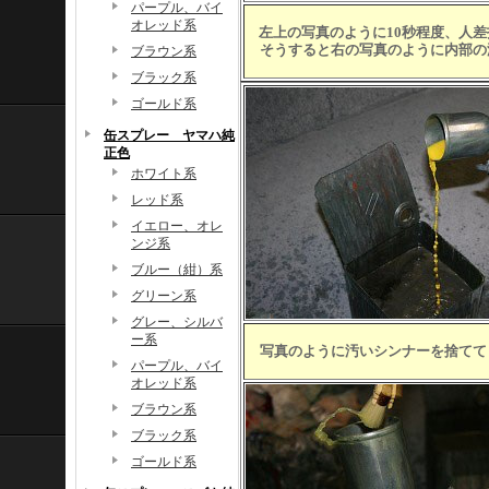
パープル、バイ
オレッド系
左上の写真のように10秒程度、人
そうすると右の写真のように内部の
ブラウン系
ブラック系
ゴールド系
缶スプレー ヤマハ純
正色
ホワイト系
レッド系
イエロー、オレ
ンジ系
ブルー（紺）系
グリーン系
グレー、シルバ
ー系
写真のように汚いシンナーを捨ててま
パープル、バイ
オレッド系
ブラウン系
ブラック系
ゴールド系