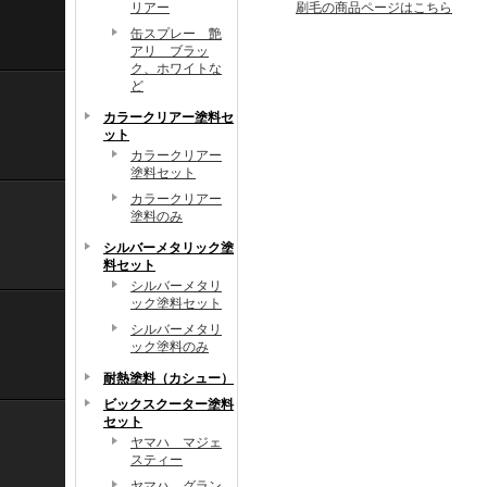
リアー
刷毛の商品ページはこちら
缶スプレー 艶
アリ ブラッ
ク、ホワイトな
ど
カラークリアー塗料セ
ット
カラークリアー
塗料セット
カラークリアー
塗料のみ
シルバーメタリック塗
料セット
シルバーメタリ
ック塗料セット
シルバーメタリ
ック塗料のみ
耐熱塗料（カシュー）
ビックスクーター塗料
セット
ヤマハ マジェ
スティー
ヤマハ グラン