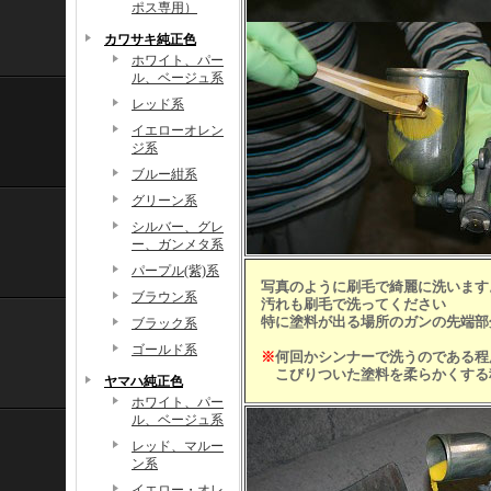
ポス専用）
カワサキ純正色
ホワイト、パー
ル、ベージュ系
レッド系
イエローオレン
ジ系
ブルー紺系
グリーン系
シルバー、グレ
ー、ガンメタ系
パープル(紫)系
写真のように刷毛で綺麗に洗います
ブラウン系
汚れも刷毛で洗ってください
特に塗料が出る場所のガンの先端部
ブラック系
ゴールド系
※
何回かシンナーで洗うのである程
こびりついた塗料を柔らかくする
ヤマハ純正色
ホワイト、パー
ル、ベージュ系
レッド、マルー
ン系
イエロー・オレ