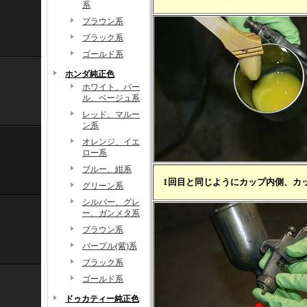
系
ブラウン系
ブラック系
ゴールド系
ホンダ純正色
ホワイト、パー
ル、ベージュ系
レッド、マルー
ン系
オレンジ、イエ
ロー系
ブルー、紺系
1回目と同じようにカップ内側、カ
グリーン系
シルバー、グレ
ー、ガンメタ系
ブラウン系
パープル(紫)系
ブラック系
ゴールド系
ドゥカティー純正色