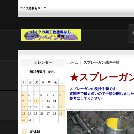
バイク塗装もＤＩＹ
カレンダー
ホーム
｜
スプレーガン洗浄手順
2026年8月
次月»
★スプレーガ
日
月
火
水
木
金
土
1
スプレーガンの洗浄手順です。
質問等で最近多いので手順公開しました
2
3
4
5
6
7
8
参考にしてください
9
10
11
12
13
14
15
16
17
18
19
20
21
22
23
24
25
26
27
28
29
30
31
定休日