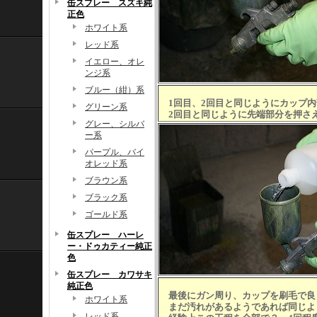
缶スプレー スズキ純
正色
ホワイト系
レッド系
イエロー、オレ
ンジ系
ブルー（紺）系
1回目、2回目と同じようにカップ内
グリーン系
2回目と同じように先端部分を押さ
グレー、シルバ
ー系
パープル、バイ
オレッド系
ブラウン系
ブラック系
ゴールド系
缶スプレー ハーレ
ー・ドゥカティー純正
色
缶スプレー カワサキ
純正色
最後にガン周り、カップを刷毛で良
ホワイト系
まだ汚れがあるようであれば同じよ
レッド系