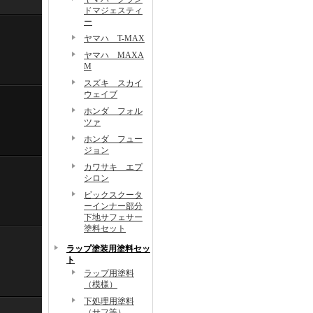
ドマジェスティ
ー
ヤマハ T-MAX
ヤマハ MAXA
M
スズキ スカイ
ウェイブ
ホンダ フォル
ツァ
ホンダ フュー
ジョン
カワサキ エプ
シロン
ビックスクータ
ーインナー部分
下地サフェサー
塗料セット
ラップ塗装用塗料セッ
ト
ラップ用塗料
（模様）
下処理用塗料
（サフ等）