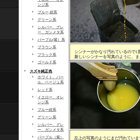
ンジ系
ブルー,紺系
グリーン系
シルバー、グレ
ー、ガンメタ系
パープル(紫）系
ブラウン系
シンナーがかなり汚れているので1
ブラック系
新しいシンナーを写真のように、ま
ゴールド系
スズキ純正色
ホワイト、パー
ル、ベージュ系
レッド系
イエロー、オレ
ンジ系
ブルー紺系
グリーン系
シルバー、グレ
ー、ガンメタ系
パープル（紫）
左上の写真のようにまだ汚れていま