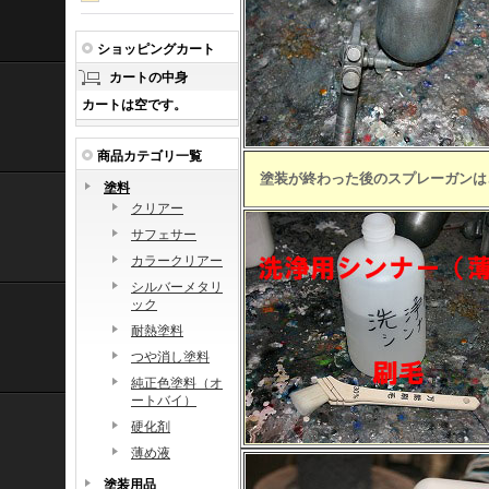
ショッピングカート
カートの中身
カートは空です。
商品カテゴリ一覧
塗装が終わった後のスプレーガンは
塗料
クリアー
サフェサー
カラークリアー
シルバーメタリ
ック
耐熱塗料
つや消し塗料
純正色塗料（オ
ートバイ）
硬化剤
薄め液
塗装用品