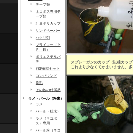
テープ類
ネコポス専用テ
ープ類
計量ポリカップ
サンドペーパー
ハクリ剤
プライマー（Ｐ
Ｐ，鉄）
ポリエステルパ
テ
スプレーガンのカップ（以後カップ
これより少なくてかまいません。多
FRP樹脂セット
コンパウンド
刷毛
その他の付属品
ラメ・パール（粉末）
ラメ
パール（粉末）
ラメ（ネコポ
ス）専用
パール粉（ネコ