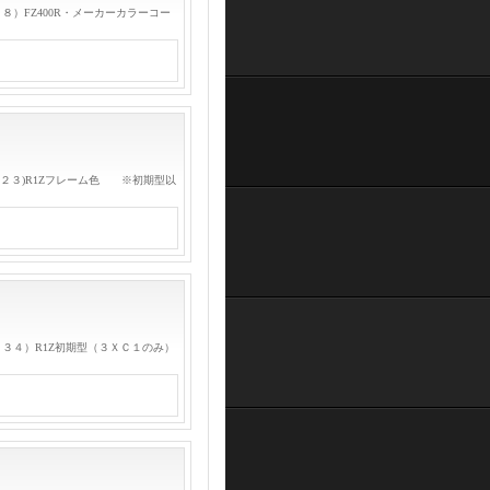
）FZ400R・メーカーカラーコー
1２３)R1Zフレーム色 ※初期型以
３４）R1Z初期型（３ＸＣ１のみ）