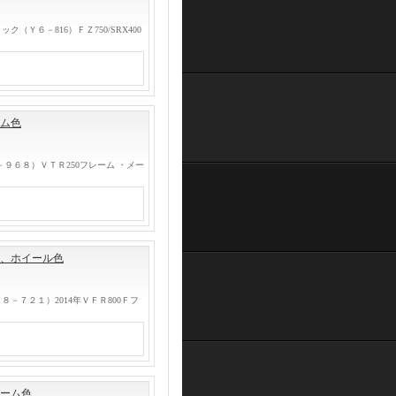
Ｙ６－816）ＦＺ750/SRX400
ーム色
９６８）ＶＴＲ250フレーム ・メー
ム、ホイール色
－７２１）2014年ＶＦＲ800Ｆフ
レーム色