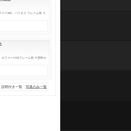
ァー400、バリオス フレーム色 ※
色
ゼファー1100フレーム色 ※塗料セ
説明付き一覧
写真のみ一覧