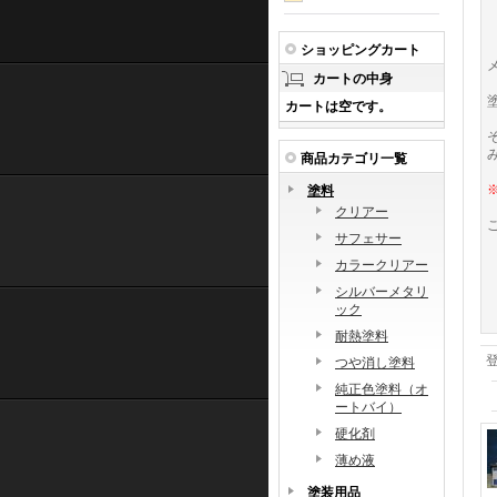
ショッピングカート
カートの中身
カートは空です。
商品カテゴリ一覧
塗料
クリアー
サフェサー
カラークリアー
シルバーメタリ
ック
耐熱塗料
つや消し塗料
純正色塗料（オ
ートバイ）
硬化剤
薄め液
塗装用品