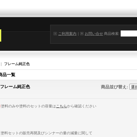
ご利用案内
｜
お問い合せ
商品検索
:
｜
フレーム純正色
商品一覧
フレーム純正色
商品並び替え
:
※
塗料のみや塗料のセットの容量は
こちら
から確認ください
★
塗料セットの販売再開及びシンナーの量の減量に関して