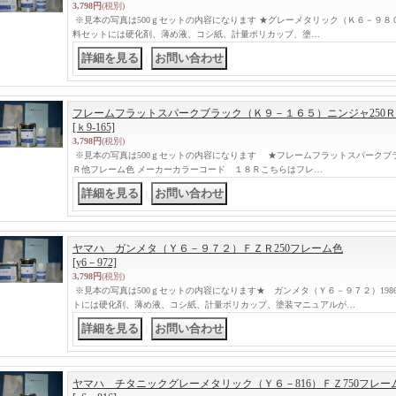
3,798円
(税別)
※見本の写真は500ｇセットの内容になります ★グレーメタリック（Ｋ６－９８０
料セットには硬化剤、薄め液、コシ紙、計量ポリカップ、塗…
｜
フレームフラットスパークブラック（Ｋ９－１６５）ニンジャ250
[ｋ9-165]
3,798円
(税別)
※見本の写真は500ｇセットの内容になります ★フレームフラットスパークブラ
Ｒ他フレーム色 メーカーカラーコード １８Ｒこちらはフレ…
｜
ヤマハ ガンメタ（Ｙ６－９７２）ＦＺＲ250フレーム色
[y6－972]
3,798円
(税別)
※見本の写真は500ｇセットの内容になります★ ガンメタ（Ｙ６－９７２）1986
トには硬化剤、薄め液、コシ紙、計量ポリカップ、塗装マニュアルが…
｜
ヤマハ チタニックグレーメタリック（Ｙ６－816）ＦＺ750フレー