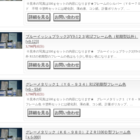
※見本の写真は500ｇセットの内容になります★フレームのシルバー（Ｙ６ー７０８
ド 不明 ※塗料セットには硬化剤、薄め液、コシ紙、計量ポリカップ、…
｜
ブルーイッシュブラック2(Y9-1２３)R1Zフレーム色（初期型以外）
[y9-123]
3,798円
(税別)
※見本の写真は500ｇセットの内容になります★ ブルーイッシュブラック2(Y9-
外 R1Zの初期型のフレームの色はもう少し明るい色になります…
｜
グレーメタリック１（Ｙ６－９３４）R1Z初期型フレーム色
[y6－934]
3,798円
(税別)
※見本の写真は500ｇセットの内容になります★ グレーメタリック１（Ｙ６－９
フレーム色 ※塗料セットには硬化剤、薄め液、コシ紙、計量ポリカップ、…
｜
グレーメタリック（Ｋ６－９８０）ＺＺＲ1100Ｄ型フレーム色
[ｋ6-980]