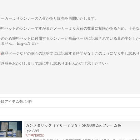
メーカーよりシンナーの入荷があり販売を再開いたします。
塗料セットのシンナーですがまだメーカーより入荷の数量に制限があるため、十分な
そのため塗料セットに付属するシンナーが商品ページに記載されている量の半分しか
みません。
lang=EN-US>
※
商品ページなどの個々の説明文には記載する時間がなくこのようになり申し訳あり
ご迷惑をおかけしまして誠に申し訳ありませんがご了承ください・
登録アイテム数
:
14件
ガンメタリック（Ｙ６ー７３９）SRX600 2nx フレーム色
[y6-739]
3,798円
(税別)