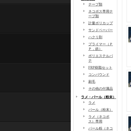
テープ類
ネコポス専用テ
ープ類
計量ポリカップ
サンドペーパー
ハクリ剤
プライマー（Ｐ
Ｐ，鉄）
ポリエステルパ
テ
FRP樹脂セット
コンパウンド
刷毛
その他の付属品
ラメ・パール（粉末）
ラメ
パール（粉末）
ラメ（ネコポ
ス）専用
パール粉（ネコ