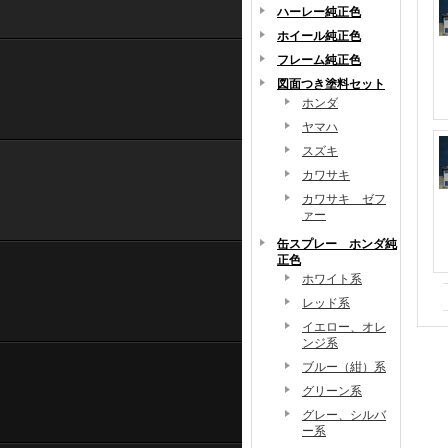
ハーレー純正色
ホイール純正色
フレーム純正色
図面つき塗料セット
ホンダ
ヤマハ
スズキ
カワサキ
カワサキ ゼフ
ァー
缶スプレー ホンダ純
正色
ホワイト系
レッド系
イエロー、オレ
ンジ系
ブルー（紺）系
グリーン系
グレー、シルバ
ー系