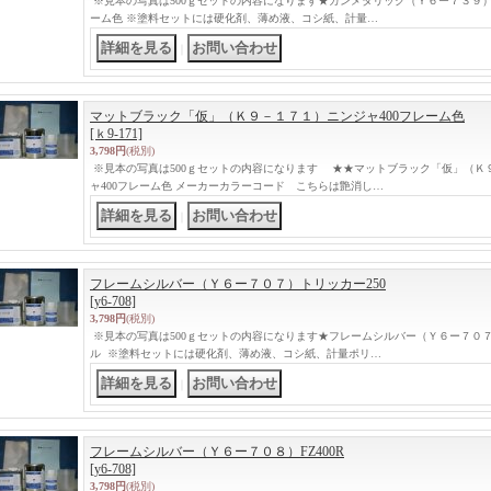
※見本の写真は500ｇセットの内容になります★ガンメタリック（Ｙ６ー７３９）1987年S
ーム色 ※塗料セットには硬化剤、薄め液、コシ紙、計量…
｜
マットブラック「仮」（Ｋ９－１７１）ニンジャ400フレーム色
[ｋ9-171]
3,798円
(税別)
※見本の写真は500ｇセットの内容になります ★★マットブラック「仮」（Ｋ９
ャ400フレーム色 メーカーカラーコード こちらは艶消し…
｜
フレームシルバー（Ｙ６ー７０７）トリッカー250
[y6-708]
3,798円
(税別)
※見本の写真は500ｇセットの内容になります★フレームシルバー（Ｙ６ー７０７）ト
ル ※塗料セットには硬化剤、薄め液、コシ紙、計量ポリ…
｜
フレームシルバー（Ｙ６ー７０８）FZ400R
[y6-708]
3,798円
(税別)