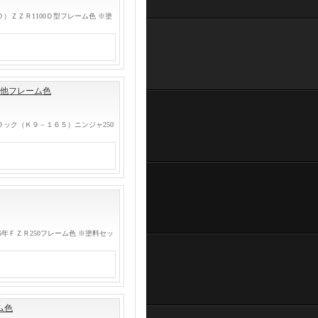
）ＺＺＲ1100Ｄ型フレーム色 ※塗
Ｒ他フレーム色
ック（Ｋ９－１６５）ニンジャ250
年ＦＺＲ250フレーム色 ※塗料セッ
ム色