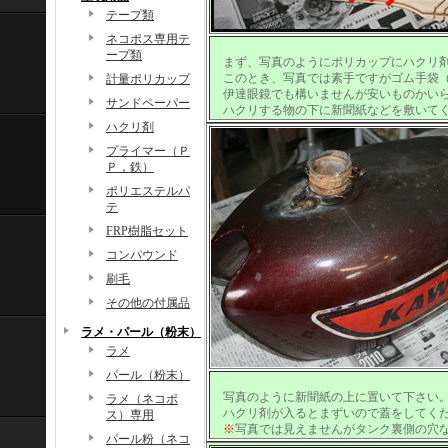
テープ類
ネコポス専用テ
ープ類
まず、写真のようにポリカップにハクリ剤
このとき、写真では素手ですがゴム手袋（
計量ポリカップ
伊達眼鏡でも構いませんが安いものかいら
サンドペーパー
ハクリする物の下に新聞紙などを敷いて
ハクリ剤
プライマー（Ｐ
Ｐ，鉄）
ポリエステルパ
テ
FRP樹脂セット
コンパウンド
刷毛
その他の付属品
ラメ・パール（粉末）
ラメ
パール（粉末）
写真のように新聞紙の上に置いて下さい。
ラメ（ネコポ
ハクリ剤が入るとまずいので蓋をしてくだ
ス）専用
※
写真では見えませんがタンク裏側の穴
パール粉（ネコ