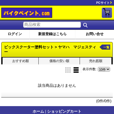
PCサイト
ログイン
新規登録はこちら
お問い合せ
ビックスクーター塗料セット > ヤマハ マジェスティ
一覧
ー
おすすめ順
価格の安い順
売れ筋順
表示件数
:
該当商品はありません
(0件/0件)
ホーム
|
ショッピングカート