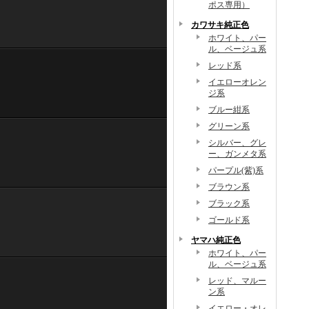
ポス専用）
カワサキ純正色
ホワイト、パー
ル、ベージュ系
レッド系
イエローオレン
ジ系
ブルー紺系
グリーン系
シルバー、グレ
ー、ガンメタ系
パープル(紫)系
ブラウン系
ブラック系
ゴールド系
ヤマハ純正色
ホワイト、パー
ル、ベージュ系
レッド、マルー
ン系
イエロー・オレ