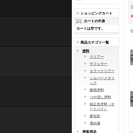
ショッピングカート
カートの中身
カートは空です。
商品カテゴリ一覧
塗料
クリアー
サフェサー
カラークリアー
シルバーメタリ
ック
耐熱塗料
つや消し塗料
純正色塗料（オ
ートバイ）
硬化剤
薄め液
塗装用品