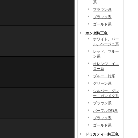
系
ブラウン系
ブラック系
ゴールド系
ホンダ純正色
ホワイト、パー
ル、ベージュ系
レッド、マルー
ン系
オレンジ、イエ
ロー系
ブルー、紺系
グリーン系
シルバー、グレ
ー、ガンメタ系
ブラウン系
パープル(紫)系
ブラック系
ゴールド系
ドゥカティー純正色