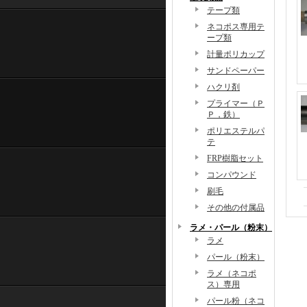
テープ類
ネコポス専用テ
ープ類
計量ポリカップ
サンドペーパー
ハクリ剤
プライマー（Ｐ
Ｐ，鉄）
ポリエステルパ
テ
FRP樹脂セット
コンパウンド
刷毛
その他の付属品
ラメ・パール（粉末）
ラメ
パール（粉末）
ラメ（ネコポ
ス）専用
パール粉（ネコ