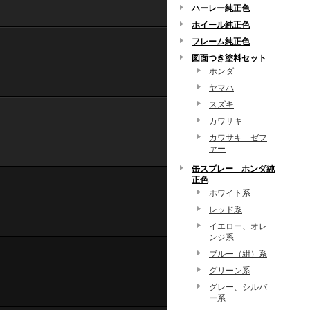
ハーレー純正色
ホイール純正色
フレーム純正色
図面つき塗料セット
ホンダ
ヤマハ
スズキ
カワサキ
カワサキ ゼフ
ァー
缶スプレー ホンダ純
正色
ホワイト系
レッド系
イエロー、オレ
ンジ系
ブルー（紺）系
グリーン系
グレー、シルバ
ー系