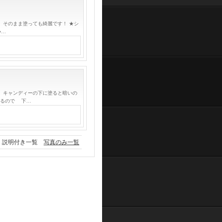
 そのまま塗っても綺麗です！ ★シ
●…
！ キャンディーの下に塗ると暗いの
濁るので 下…
説明付き一覧
写真のみ一覧