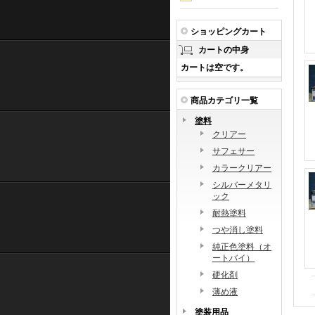
ショッピングカート
カートの中身
カートは空です。
商品カテゴリ一覧
塗料
クリアー
サフェサー
カラークリアー
シルバーメタリ
ック
耐熱塗料
つや消し塗料
純正色塗料（オ
ートバイ）
硬化剤
薄め液
塗装用品