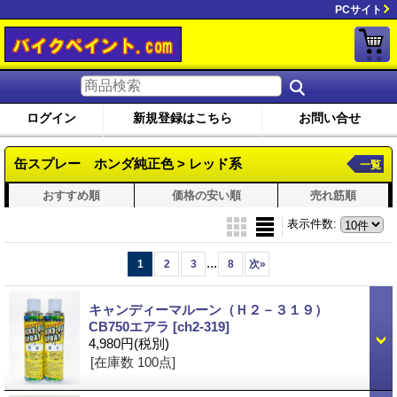
PCサイト
ログイン
新規登録はこちら
お問い合せ
缶スプレー ホンダ純正色 > レッド系
一覧
おすすめ順
価格の安い順
売れ筋順
表示件数
:
...
1
2
3
8
次
»
キャンディーマルーン（Ｈ２－３１９）
CB750エアラ
[ch2-319]
4,980円
(税別)
[在庫数 100点]