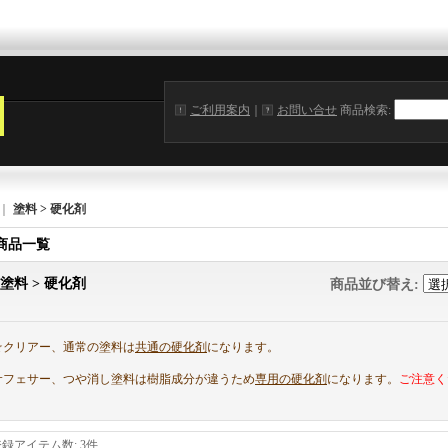
ご利用案内
｜
お問い合せ
商品検索
:
｜
塗料 > 硬化剤
商品一覧
塗料 > 硬化剤
商品並び替え
:
☆クリアー、通常の塗料は
共通の硬化剤
になります。
サフェサー、つや消し塗料は樹脂成分が違うため
専用の硬化剤
になります。
ご注意く
登録アイテム数
:
3件