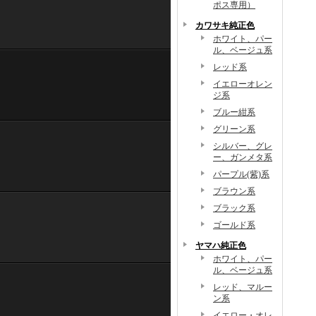
ポス専用）
カワサキ純正色
ホワイト、パー
ル、ベージュ系
レッド系
イエローオレン
ジ系
ブルー紺系
グリーン系
シルバー、グレ
ー、ガンメタ系
パープル(紫)系
ブラウン系
ブラック系
ゴールド系
ヤマハ純正色
ホワイト、パー
ル、ベージュ系
レッド、マルー
ン系
イエロー・オレ