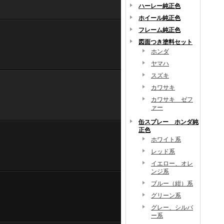
ハーレー純正色
ホイール純正色
フレーム純正色
図面つき塗料セット
ホンダ
ヤマハ
スズキ
カワサキ
カワサキ ゼフ
ァー
缶スプレー ホンダ純
正色
ホワイト系
レッド系
イエロー、オレ
ンジ系
ブルー（紺）系
グリーン系
グレー、シルバ
ー系