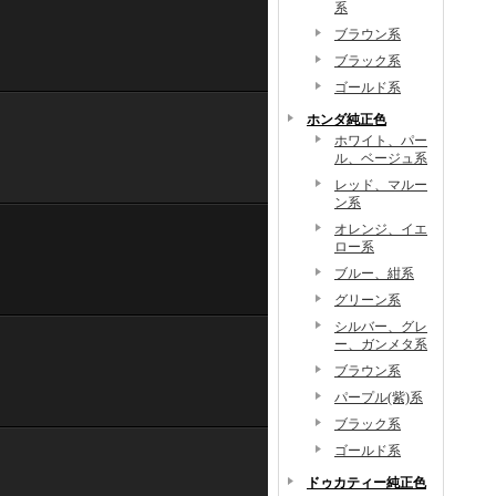
系
ブラウン系
ブラック系
ゴールド系
ホンダ純正色
ホワイト、パー
ル、ベージュ系
レッド、マルー
ン系
オレンジ、イエ
ロー系
ブルー、紺系
グリーン系
シルバー、グレ
ー、ガンメタ系
ブラウン系
パープル(紫)系
ブラック系
ゴールド系
ドゥカティー純正色