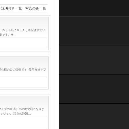
説明付き一覧
写真のみ一覧
ーのラベルに８：１と表記されてい
剤です。サ…
硬化剤のみの販売です 使用方法サフ
タイプの艶消し用の硬化剤になりま
ださい。 現在の艶消…