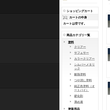
ショッピングカート
カートの中身
カートは空です。
商品カテゴリ一覧
塗料
クリアー
サフェサー
カラークリアー
シルバーメタリ
ック
耐熱塗料
つや消し塗料
純正色塗料（オ
ートバイ）
硬化剤
薄め液
塗装用品