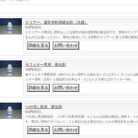
クリアー、通常塗料用硬化剤（共通）
976円
(税別)
☆クリアー.や艶消し塗料もしくは通常の色の塗料用の硬化剤です。塗料やクリア
るものにお使いください。 弊社の販売している塗料やクリアーに使う共通の硬化
｜
サフェサー専用 硬化剤
750円
(税別)
★サフェサー用硬化剤（他のウレタン塗料には使わないでください）※こちらは
ェサー塗料（主剤）と硬化剤の比率は４：1になります例えばサフェサー300…
｜
つや消し黒用 硬化剤
821円
(税別)
つや消し黒用硬化剤 （※半つや黒用共通）※こちらは以前の艶消し塗料４：１
す。艶消し塗料のラベルに４：１と表記のある場合のみこちらの硬化剤をお使いく
｜