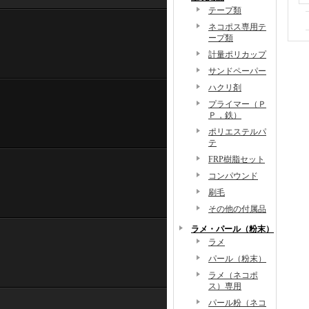
テープ類
ネコポス専用テ
ープ類
計量ポリカップ
サンドペーパー
ハクリ剤
プライマー（Ｐ
Ｐ，鉄）
ポリエステルパ
テ
FRP樹脂セット
コンパウンド
刷毛
その他の付属品
ラメ・パール（粉末）
ラメ
パール（粉末）
ラメ（ネコポ
ス）専用
パール粉（ネコ