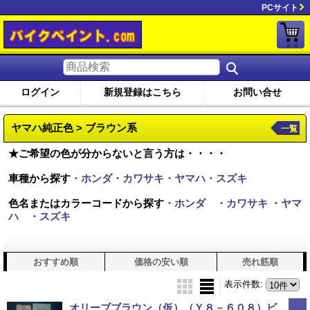
PCサイト
ログイン
新規登録はこちら
お問い合せ
ヤマハ純正色 > ブラウン系
一覧
★ご希望の色が分からないと言う方は・・・・
車種から探す
・ホンダ・カワサキ・ヤマハ・スズキ
色名またはカラーコードから探す
・ホンダ
・カワサキ
・ヤマ
ハ
・スズキ
おすすめ順
価格の安い順
売れ筋順
表示件数
:
オリーブブラウン（仮）（Ｙ８－６０８）ビ