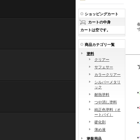
☆
ショッピングカート
カートの中身
寸法を
カートは空です。
商品カテゴリ一覧
塗料
クリアー
サフェサー
カラークリアー
シルバーメタリ
ック
●
耐熱塗料
つや消し塗料
●
純正色塗料（オ
ートバイ）
硬化剤
●
薄め液
●
塗装用品