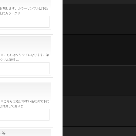
が付属します。カラーサンプルは下記
上にカラークリ…
 ※こちらはソリッドになります。染
クリル塗料 …
 ※こちらは透けやすい色なので下に
は付属しておりま…
ー等