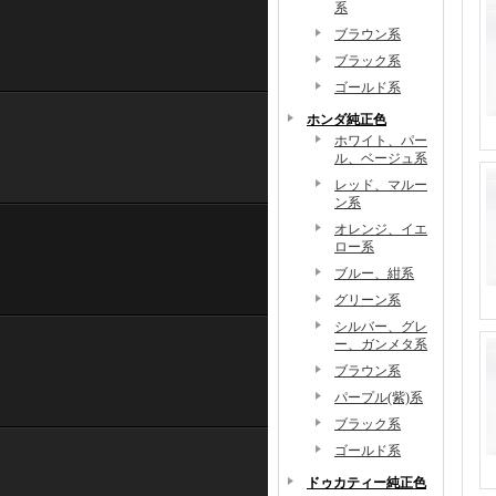
系
ブラウン系
ブラック系
ゴールド系
ホンダ純正色
ホワイト、パー
ル、ベージュ系
レッド、マルー
ン系
オレンジ、イエ
ロー系
ブルー、紺系
グリーン系
シルバー、グレ
ー、ガンメタ系
ブラウン系
パープル(紫)系
ブラック系
ゴールド系
ドゥカティー純正色