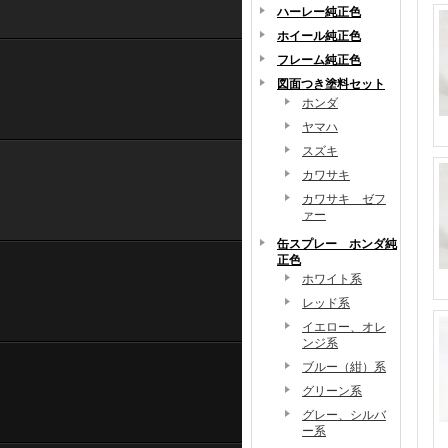
ハーレー純正色
ホイール純正色
フレーム純正色
図面つき塗料セット
ホンダ
ヤマハ
スズキ
カワサキ
カワサキ ゼフ
ァー
缶スプレー ホンダ純
正色
ホワイト系
レッド系
イエロー、オレ
ンジ系
ブルー（紺）系
グリーン系
グレー、シルバ
ー系