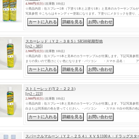
4,980円
(税別)
[在庫数 100点]
☆商品内容：缶スプレー2本（下塗り1本と上塗り1本）と見本のカラーサンプル
写真参照 ※こちらはキャンディー塗装になります。下塗りにメタリックを塗り、
｜
｜
スカーレッド（Ｙ２－３８５）SR500初期型他
[cy2－385]
2,980円
(税別)
[在庫数 100点]
☆商品内容：缶スプレー1本と見本のカラーサンプルが付属します。下記写真参照
まりの良いので透けにくい色になります・パソコン ・スマホ 品名： ア
｜
｜
ストミーレッド(Y２－２２３)
[cy2－223]
2,980円
(税別)
[在庫数 100点]
☆商品内容：缶スプレー1本と見本のカラーサンプルが付属します。下記写真参照
白または同系統の色を塗ってください。・パソコン ・スマホ ※白や同系の色
｜
｜
スパークルマルーン（Ｙ２－２５４）ＸＶＳ1100Ａ・ドラッグスタ