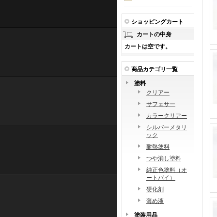
ショッピングカート
カートの中身
カートは空です。
商品カテゴリ一覧
塗料
クリアー
サフェサー
カラークリアー
シルバーメタリ
ック
耐熱塗料
つや消し塗料
純正色塗料（オ
ートバイ）
硬化剤
薄め液
塗装用品