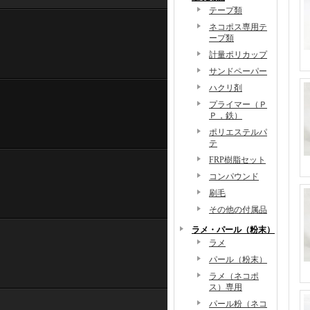
テープ類
ネコポス専用テ
ープ類
計量ポリカップ
サンドペーパー
ハクリ剤
プライマー（Ｐ
Ｐ，鉄）
ポリエステルパ
テ
FRP樹脂セット
コンパウンド
刷毛
その他の付属品
ラメ・パール（粉末）
ラメ
パール（粉末）
ラメ（ネコポ
ス）専用
パール粉（ネコ