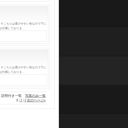
 ※こちらは透けやすい色なので下に
は付属しておりま…
 ※こちらは透けやすい色なので下に
は付属しておりま…
説明付き一覧
写真のみ一覧
1
|
2
|
3
次のページ
»