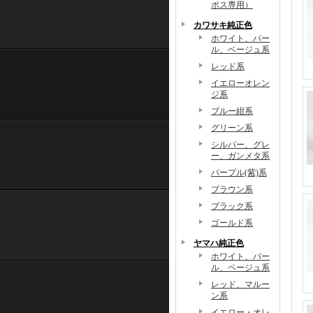
ポス専用）
カワサキ純正色
ホワイト、パー
ル、ベージュ系
レッド系
イエローオレン
ジ系
ブルー紺系
グリーン系
シルバー、グレ
ー、ガンメタ系
パープル(紫)系
ブラウン系
ブラック系
ゴールド系
ヤマハ純正色
ホワイト、パー
ル、ベージュ系
レッド、マルー
ン系
イエロー・オレ