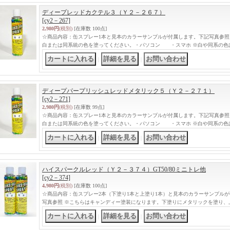
ディープレッドカクテル３（Ｙ２－２６７）
[cy2－267]
2,980円
(税別)
[在庫数 100点]
☆商品内容：缶スプレー1本と見本のカラーサンプルが付属します。下記写真参照
白または同系統の色を塗ってください。・パソコン ・スマホ ※白や同系の色
｜
｜
ディープパープリッシュレッドメタリック５（Ｙ２－２７１）
[cy2－271]
2,980円
(税別)
[在庫数 99点]
☆商品内容：缶スプレー1本と見本のカラーサンプルが付属します。下記写真参照
白または同系統の色を塗ってください。・パソコン ・スマホ ※白や同系の色
｜
｜
ハイスパークルレッド（Ｙ２－３７４）GT50/80ミニトレ他
[cy2－374]
4,980円
(税別)
[在庫数 100点]
☆商品内容：缶スプレー2本（下塗り1本と上塗り1本）と見本のカラーサンプル
写真参照 ※こちらはキャンディー塗装になります。下塗りにメタリックを塗り、
｜
｜