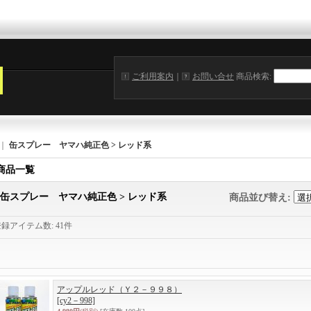
ご利用案内
｜
お問い合せ
商品検索
:
｜
缶スプレー ヤマハ純正色 > レッド系
商品一覧
缶スプレー ヤマハ純正色 > レッド系
商品並び替え
:
登録アイテム数
:
41件
アップルレッド（Ｙ２－９９８）
[cy2－998]