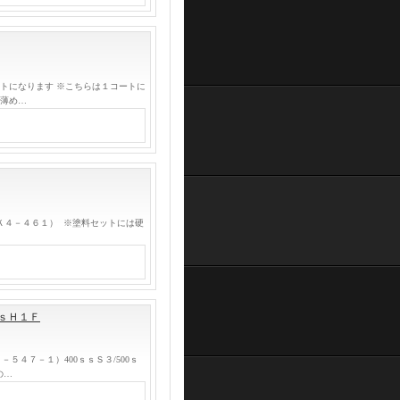
トになります ※こちらは１コートに
、薄め…
Ｋ４－４６１） ※塗料セットには硬
ｓｓＨ１Ｆ
４７－１）400ｓｓＳ３/500ｓ
の…