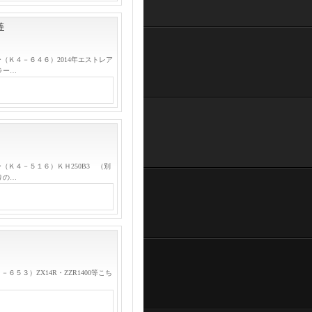
等
（Ｋ４－６４６）2014年エストレア
ラー…
Ｋ４－５１６）ＫＨ250B3 （別
りの…
５３）ZX14R・ZZR1400等こち