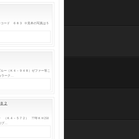
ーコード ６８３ ※見本の写真は５
ブルー（Ｋ４－９４８）ゼファー等こ
カラーク…
 Ｂ２
（Ｋ４－５７２） 77年ＫＨ250
のブ…