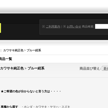
ご利用案内
｜
お問い合せ
商品検索
:
｜
カワサキ純正色 > ブルー紺系
商品一覧
カワサキ純正色 > ブルー紺系
商品並び替え
:
★ご希望の色が分からないと言う方は・・・・
車種から探す
・ホンダ・カワサキ・ヤマハ・スズキ