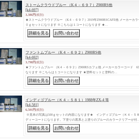
ストームクラウドブルー （K４－６９７）Z900RS他
[k4-697]
3,386円
(税別)
★ストームクラウドブルー （K４－６９７）2019年Z900RSCAFE他 メーカーカ
０ｇセットになります ※こちらは１コートになります ★…
｜
ファントムブルー （K４－６９２）Z900RS他
[k4-692]
3,798円
(税別)
★ファントムブルー （K４－６９２）Z900RSカフェ他 メーカーカラーコード 
なります ※こちらは１コートになります ★塗料セットと塗料の…
｜
インディゴブルー（Ｋ４－５８１）1988年ZX-4 等
[k4-581]
6,501円
(税別)
※見本の写真は500ｇセットの内容になります★ インディゴブルー（Ｋ４－５８１）
ディーコートになります。下塗りの黒系と上塗りのブルーのカラークリアーが付
｜