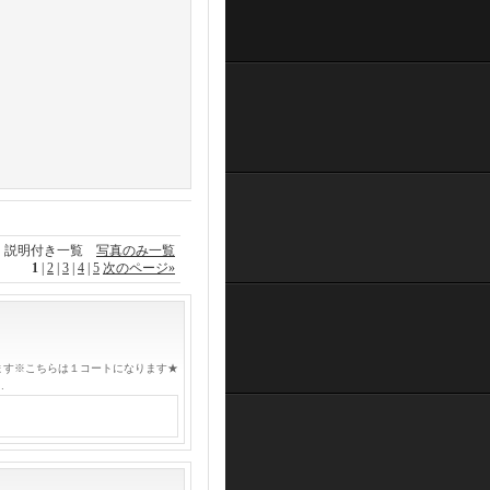
説明付き一覧
写真のみ一覧
1
|
2
|
3
|
4
|
5
次のページ
»
なります※こちらは１コートになります★
…