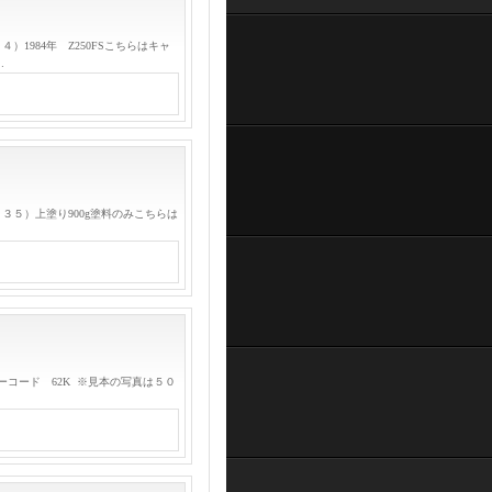
1984年 Z250FSこちらはキャ
…
３５）上塗り900g塗料のみこちらは
ラーコード 62K ※見本の写真は５０