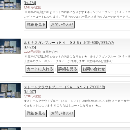
[k4-724]
6,501円
(税別)
※見本の写真は500ｇセットの内容になります★キャンディーブルー（Ｋ４－７２４）
ンディーコートになります。下塗りのシルバー系と上塗りのブルーのカラークリ
｜
ルミナスガンブルー（Ｋ４－９３５）上塗り900g塗料のみ
[k4-935]
7,259円
(税別)
[在庫わずか]
※見本の写真は500ｇセットの内容になります★ ルミナスガンブルー（Ｋ４－９
上塗りのブルーのカラークリアーが付属します ※塗料のみは塗料だ…
｜
｜
ストームクラウドブルー （K４－６９７）Z900RS他
[k4-697]
3,798円
(税別)
★ストームクラウドブルー （K４－６９７）2019年Z900RSCAFE他 メーカーカ
０ｇセットになります ※こちらは１コートになります ★…
｜