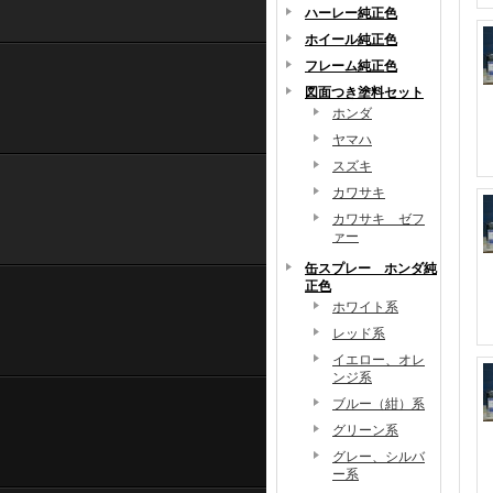
ハーレー純正色
ホイール純正色
フレーム純正色
図面つき塗料セット
ホンダ
ヤマハ
スズキ
カワサキ
カワサキ ゼフ
ァー
缶スプレー ホンダ純
正色
ホワイト系
レッド系
イエロー、オレ
ンジ系
ブルー（紺）系
グリーン系
グレー、シルバ
ー系