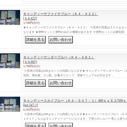
キャンディーサファイヤブルー（Ｋ４－４２２）
[ｋ4-422]
3,798円
(税別)
★キャンディーサファイヤブルー（Ｋ４－４２２） ※見本の写真は５００ｇセッ
なります ★塗料セットと塗料のみの２種類があります ※塗料セットには硬化剤
｜
キャンディーサンダーブルー（Ｋ４－４６１）
[ｋ4-461]
3,798円
(税別)
※見本の写真は500ｇセットの内容になります★ キャンディーサンダーブルー（
化剤、薄め液、コシ紙、計量ポリカップ、塗装マニュアルが付きます …
｜
キャンディースカイブルー（Ｋ４－５４７－１）400ｓｓＳ３/500
[k4-547-1]
6,501円
(税別)
※見本の写真は500ｇセットの内容になります★キャンディースカイブルー（Ｋ４－５
ｓＨ１Ｆこちらはキャンディーコートになります。下塗りのシルバー系と上塗り
｜