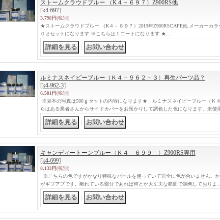
ストームクラウドブルー （K４－６９７）Z900RS他
[k4-697]
3,798円
(税別)
★ストームクラウドブルー （K４－６９７）2019年Z900RSCAFE他 メーカーカ
０ｇセットになります ※こちらは１コートになります ★…
｜
ルミナスネイビーブルー（Ｋ４－９６２－３）再生パーツ品？
[k4-962-3]
6,501円
(税別)
※見本の写真は500ｇセットの内容になります★ ルミナスネイビーブルー（Ｋ
らはある業者さんからサイドカバーをお預かりして調色した色になります。未使
｜
キャンディートーンブルー（Ｋ４－６９９ ）Z900RS専用
[k4-699]
8,133円
(税別)
※こちらの色ですがかなり特殊なパールを使っていて完全に色が合いません。か
がギブアプです。離れている部分であれば何とか大丈夫な範囲で調色しておりま
｜