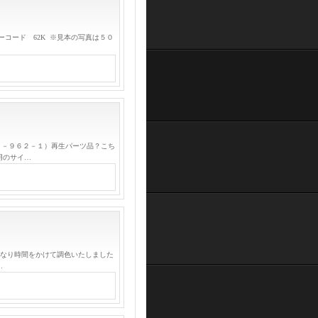
ラーコード 62K ※見本の写真は５０
４－９６２－１）再生パーツ品？こち
用のサイ…
なり時間をかけて調色いたしました
…