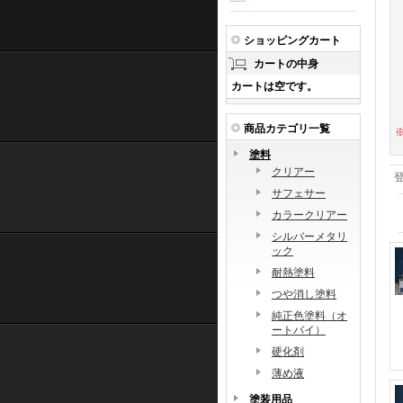
ショッピングカート
カートの中身
カートは空です。
商品カテゴリ一覧
塗料
クリアー
サフェサー
カラークリアー
シルバーメタリ
ック
耐熱塗料
つや消し塗料
純正色塗料（オ
ートバイ）
硬化剤
薄め液
塗装用品