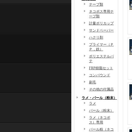
テープ類
ネコポス専用テ
ープ類
計量ポリカップ
サンドペーパー
ハクリ剤
プライマー（Ｐ
Ｐ，鉄）
ポリエステルパ
テ
FRP樹脂セット
コンパウンド
刷毛
その他の付属品
ラメ・パール（粉末）
ラメ
パール（粉末）
ラメ（ネコポ
ス）専用
パール粉（ネコ