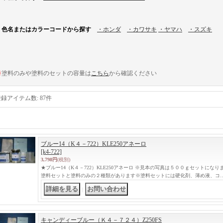
色名またはカラーコードから探す
・ホンダ
・カワサキ
・ヤマハ
・スズキ
※
塗料のみや塗料のセットの容量は
こちら
から確認ください
登録アイテム数
:
87件
ブルー14（K４－722）KLE250アネーロ
[k4-722]
3,798円
(税別)
★ブルー14（K４－722）KLE250アネーロ ※見本の写真は５００ｇセットに
塗料セットと塗料のみの２種類があります※塗料セットには硬化剤、薄め液、コ
｜
キャンディーブルー（Ｋ４－７２４）Z250FS