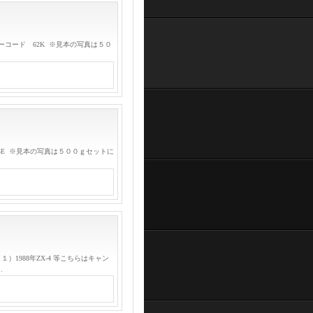
ラーコード 62K ※見本の写真は５０
65E ※見本の写真は５００ｇセットに
1988年ZX-4 等こちらはキャン
…