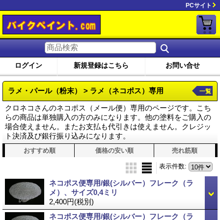
PCサイト
ログイン
新規登録はこちら
お問い合せ
ラメ・パール（粉末） > ラメ（ネコポス）専用
一覧
クロネコさんのネコポス（メール便）専用のページです。こち
らの商品は単独購入の方のみになります。他の塗料をご購入の
場合使えません。またお支払も代引きは使えません。クレジッ
ト決済及び銀行振り込みになります。
おすすめ順
価格の安い順
売れ筋順
表示件数
:
ネコポス便専用/銀(シルバー）フレーク（ラ
メ）、サイズ0,4ミリ
2,400円
(税別)
ネコポス便専用/銀(シルバー）フレーク（ラ