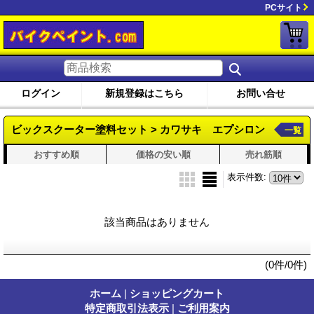
PCサイト
ログイン
新規登録はこちら
お問い合せ
ビックスクーター塗料セット > カワサキ エプシロン
一覧
おすすめ順
価格の安い順
売れ筋順
表示件数
:
該当商品はありません
(0件/0件)
ホーム
|
ショッピングカート
特定商取引法表示
|
ご利用案内