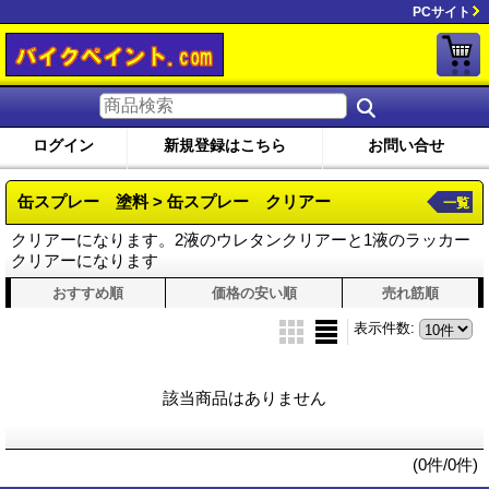
PCサイト
ログイン
新規登録はこちら
お問い合せ
缶スプレー 塗料 > 缶スプレー クリアー
一覧
クリアーになります。2液のウレタンクリアーと1液のラッカー
クリアーになります
おすすめ順
価格の安い順
売れ筋順
表示件数
:
該当商品はありません
(0件/0件)