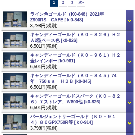
1
2
3
次
»
ライン色ゴールド（K0-848）2021年
Z900RS CAFE
[ｋ0-848]
3,798円
(税別)
キャンディーゴールド（Ｋ０－８２６）Ｈ２
Ａ2型ベース色
[k0-826]
6,501円
(税別)
キャンディーゴールド（Ｋ０－９６１）Ｈ２
金レインボー
[k0-961]
6,501円
(税別)
キャンディーゴールド（Ｋ０－８４５）74
年 750ｓｓ Ｈ２Ｂ
[k0-845]
6,501円
(税別)
キャンディーゴールドスパーク（Ｋ０－８２
６）エストレア、Ｗ800他
[k0-826]
6,501円
(税別)
パールジェントリーゴールド（Ｋ０－９１
４）８６GPX750R等
[ｋ0-914]
3,798円
(税別)