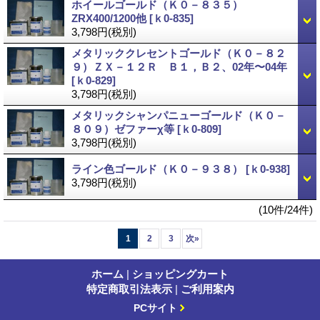
ホイールゴールド（Ｋ０－８３５）
ZRX400/1200他
[ｋ0-835]
3,798円
(税別)
メタリッククレセントゴールド（Ｋ０－８２
９）ＺＸ－１２Ｒ Ｂ１，Ｂ２、02年〜04年
[ｋ0-829]
3,798円
(税別)
メタリックシャンパニューゴールド（Ｋ０－
８０９）ゼファーχ等
[ｋ0-809]
3,798円
(税別)
ライン色ゴールド（Ｋ０－９３８）
[ｋ0-938]
3,798円
(税別)
(10件/24件)
1
2
3
次
»
ホーム
|
ショッピングカート
特定商取引法表示
|
ご利用案内
PCサイト