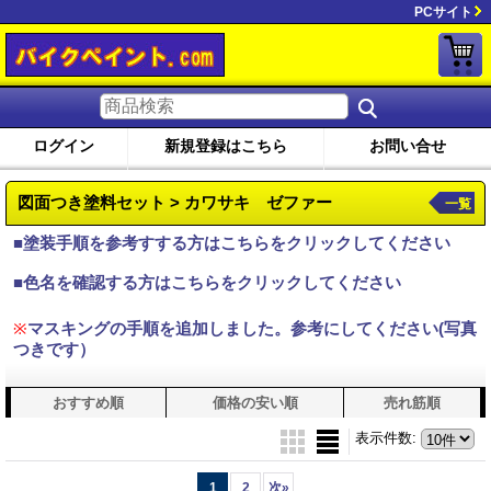
PCサイト
ログイン
新規登録はこちら
お問い合せ
図面つき塗料セット > カワサキ ゼファー
一覧
■塗装手順を参考すする方はこちらをクリックしてください
■色名を確認する方はこちらをクリックしてください
※
マスキングの手順を追加しました。参考にしてください(写真
つきです）
おすすめ順
価格の安い順
売れ筋順
表示件数
:
1
2
次
»