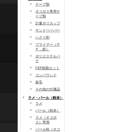
テープ類
ネコポス専用テ
ープ類
計量ポリカップ
サンドペーパー
ハクリ剤
プライマー（Ｐ
Ｐ，鉄）
ポリエステルパ
テ
FRP樹脂セット
コンパウンド
刷毛
その他の付属品
ラメ・パール（粉末）
ラメ
パール（粉末）
ラメ（ネコポ
ス）専用
パール粉（ネコ