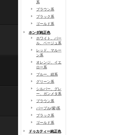
系
ブラウン系
ブラック系
ゴールド系
ホンダ純正色
ホワイト、パー
ル、ベージュ系
レッド、マルー
ン系
オレンジ、イエ
ロー系
ブルー、紺系
グリーン系
シルバー、グレ
ー、ガンメタ系
ブラウン系
パープル(紫)系
ブラック系
ゴールド系
ドゥカティー純正色