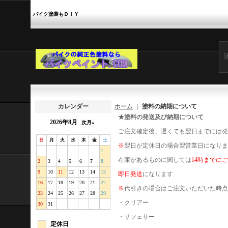
バイク塗装もＤＩＹ
カレンダー
ホーム
｜
塗料の納期について
★塗料の発送及び納期について
2026年8月
次月»
ご注文確定後、遅くても翌日までには発
日
月
火
水
木
金
土
※
翌日が定休日の場合翌営業日になりま
1
在庫があるものに関しては
14時までに
2
3
4
5
6
7
8
9
10
11
12
13
14
15
即日発送
になります
16
17
18
19
20
21
22
※
代引きの場合はご注文いただいた時点
23
24
25
26
27
28
29
・クリアー
30
31
・サフェサー
定休日