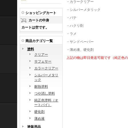
・カラークリアー
・シルバーメタリック
ショッピングカート
・パテ
カートの中身
・ハクリ剤
カートは空です。
・ラメ
商品カテゴリ一覧
・サンドペーパー
塗料
・薄め液、硬化剤
クリアー
上記の物は即日発送可能です（純正色の
サフェサー
カラークリアー
シルバーメタリ
ック
耐熱塗料
つや消し塗料
純正色塗料（オ
ートバイ）
硬化剤
薄め液
塗装用品