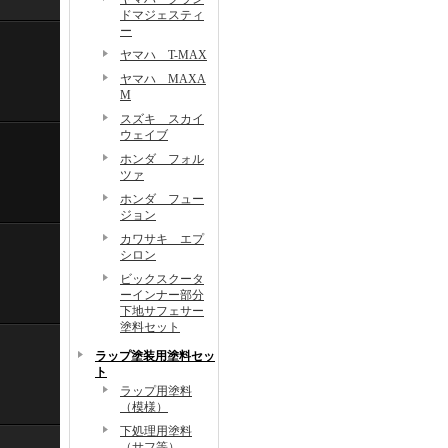
ドマジェスティ
ー
ヤマハ T-MAX
ヤマハ MAXA
M
スズキ スカイ
ウェイブ
ホンダ フォル
ツァ
ホンダ フュー
ジョン
カワサキ エプ
シロン
ビックスクータ
ーインナー部分
下地サフェサー
塗料セット
ラップ塗装用塗料セッ
ト
ラップ用塗料
（模様）
下処理用塗料
（サフ等）