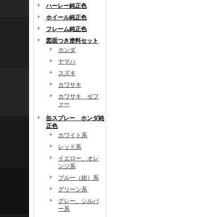
ハーレー純正色
ホイール純正色
フレーム純正色
図面つき塗料セット
ホンダ
ヤマハ
スズキ
カワサキ
カワサキ ゼフ
ァー
缶スプレー ホンダ純
正色
ホワイト系
レッド系
イエロー、オレ
ンジ系
ブルー（紺）系
グリーン系
グレー、シルバ
ー系