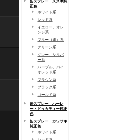
缶スプレー スズキ純
正色
ホワイト系
レッド系
イエロー、オレ
ンジ系
ブルー（紺）系
グリーン系
グレー、シルバ
ー系
パープル、バイ
オレッド系
ブラウン系
ブラック系
ゴールド系
缶スプレー ハーレ
ー・ドゥカティー純正
色
缶スプレー カワサキ
純正色
ホワイト系
レッド系