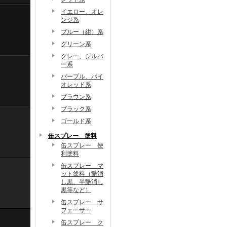
イエロー、オレ
ンジ系
ブルー（紺）系
グリーン系
グレー、シルバ
ー系
パープル、バイ
オレッド系
ブラウン系
ブラック系
ゴールド系
缶スプレー 塗料
缶スプレー 便
利塗料
缶スプレー マ
ット塗料（艶消
し黒、半艶消し
黒等など）
缶スプレー サ
フェーサー
缶スプレー ク