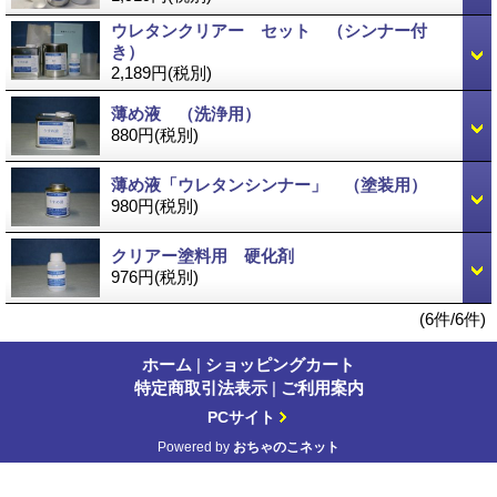
ウレタンクリアー セット （シンナー付
き）
2,189円
(税別)
薄め液 （洗浄用）
880円
(税別)
薄め液「ウレタンシンナー」 （塗装用）
980円
(税別)
クリアー塗料用 硬化剤
976円
(税別)
(6件/6件)
ホーム
|
ショッピングカート
特定商取引法表示
|
ご利用案内
PCサイト
Powered by
おちゃのこネット