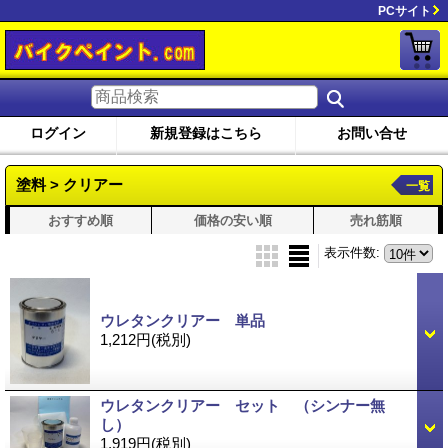
PCサイト
ログイン
新規登録はこちら
お問い合せ
塗料 > クリアー
一覧
おすすめ順
価格の安い順
売れ筋順
表示件数
:
ウレタンクリアー 単品
1,212円
(税別)
ウレタンクリアー セット （シンナー無
し）
1,919円
(税別)