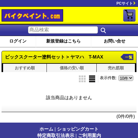
PCサイト
ログイン
新規登録はこちら
お問い合せ
ビックスクーター塗料セット > ヤマハ T-MAX
一覧
おすすめ順
価格の安い順
売れ筋順
表示件数
:
該当商品はありません
(0件/0件)
ホーム
|
ショッピングカート
特定商取引法表示
|
ご利用案内