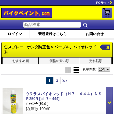
PCサイト
ログイン
新規登録はこちら
お問い合せ
缶スプレー ホンダ純正色 > パープル、バイオレッド
一覧
系
おすすめ順
価格の安い順
売れ筋順
表示件数
:
1
2
次
»
ウヌラスバイオレッド（Ｈ７－４４４）ＮＳ
Ｒ250R
[cｈ7－444]
2,980円
(税別)
[在庫数 100点]