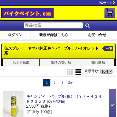
PCサイト
ログイン
新規登録はこちら
お問い合せ
缶スプレー ヤマハ純正色 > パープル、バイオレッド
一覧
系
おすすめ順
価格の安い順
売れ筋順
表示件数
:
1
2
3
次
»
キャンディーパープル(仮）（Ｙ７－４３４）
ＲＸ３５０
[cy7-434a]
2,980円
(税別)
[在庫数 100点]