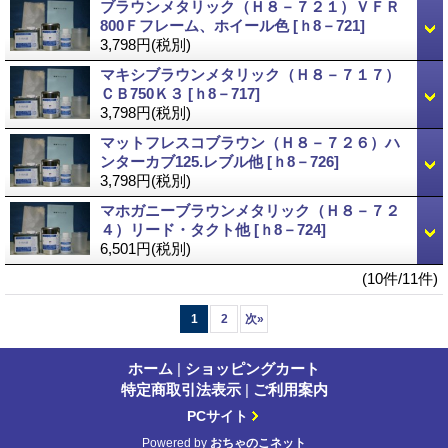
ブラウンメタリック（Ｈ８－７２１）ＶＦＲ
800Ｆフレーム、ホイール色
[ｈ8－721]
3,798円
(税別)
マキシブラウンメタリック（Ｈ８－７１７）
ＣＢ750Ｋ３
[ｈ8－717]
3,798円
(税別)
マットフレスコブラウン（Ｈ８－７２６）ハ
ンターカブ125.レブル他
[ｈ8－726]
3,798円
(税別)
マホガニーブラウンメタリック（Ｈ８－７２
４）リード・タクト他
[ｈ8－724]
6,501円
(税別)
(10件/11件)
1
2
次
»
ホーム
|
ショッピングカート
特定商取引法表示
|
ご利用案内
PCサイト
Powered by
おちゃのこネット