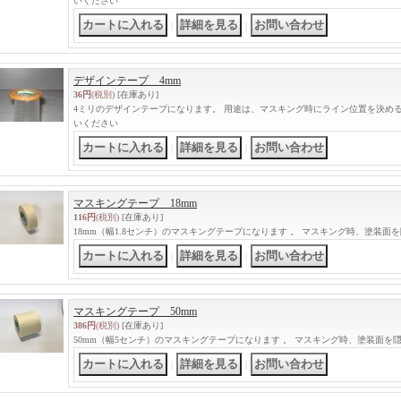
いください
｜
｜
デザインテープ 4mm
36円
(税別)
[在庫あり]
4ミリのデザインテープになります。 用途は、マスキング時にライン位置を決め
いください
｜
｜
マスキングテープ 18mm
116円
(税別)
[在庫あり]
18mm（幅1.8センチ）のマスキングテープになります 。 マスキング時、塗装面
｜
｜
マスキングテープ 50mm
386円
(税別)
[在庫あり]
50mm（幅5センチ）のマスキングテープになります 。 マスキング時、塗装面を
｜
｜