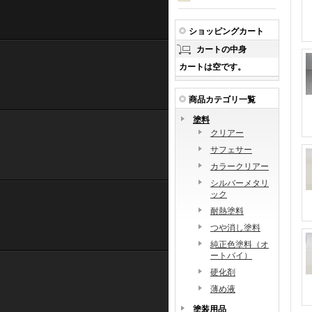
ショッピングカート
カートの中身
カートは空です。
商品カテゴリ一覧
塗料
クリアー
サフェサー
カラークリアー
シルバーメタリ
ック
耐熱塗料
つや消し塗料
純正色塗料（オ
ートバイ）
硬化剤
薄め液
塗装用品