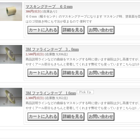
マスキングテープ ６０mm
386円
(税別)
[在庫あり]
６０mm（幅６センチ）のマスキングテープになります マスキング時、塗装面を
はロゴ切抜き時にも寸法が収まるので 便利です
｜
｜
3M ファラインテープ 3，0mm
2,500円
(税別)
[在庫数 9,936点]
商品説明ラインなどの曲線をマスキングする時に使います値段は少し高価ですが
やすくアール部分もきちんと密着してくれます弊社でも使っていますこちらは3,0
｜
｜
3M ファラインテープ 1.6mm
2,300円
(税別)
[在庫数 9,952点]
商品説明ラインなどの曲線をマスキングする時に使います値段は少し高価ですが
やすくアール部分もきちんと密着してくれます弊社でも使っていますこちらは1，
｜
｜