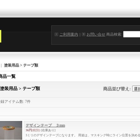
ご利用案内
｜
お問い合せ
商品検索
:
｜
塗装用品 > テープ類
商品一覧
塗装用品 > テープ類
商品並び替え
:
登録アイテム数
:
7件
デザインテープ ３mm
36円
(税別)
[在庫あり]
3ミリのデザインテープになります。 用途は、マスキング時にライン位置を決め