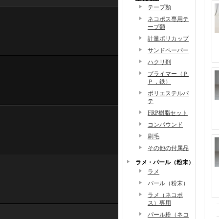
テープ類
ネコポス専用テ
ープ類
計量ポリカップ
サンドペーパー
ハクリ剤
プライマー（Ｐ
Ｐ，鉄）
ポリエステルパ
テ
FRP樹脂セット
コンパウンド
刷毛
その他の付属品
ラメ・パール（粉末）
ラメ
パール（粉末）
ラメ（ネコポ
ス）専用
パール粉（ネコ