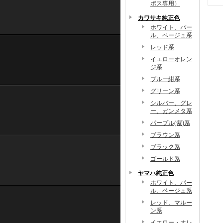
ポス専用）
カワサキ純正色
ホワイト、パー
ル、ベージュ系
レッド系
イエローオレン
ジ系
ブルー紺系
グリーン系
シルバー、グレ
ー、ガンメタ系
パープル(紫)系
ブラウン系
ブラック系
ゴールド系
ヤマハ純正色
ホワイト、パー
ル、ベージュ系
レッド、マルー
ン系
イエロー・オレ