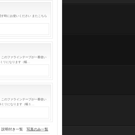
隠す時にお使いください またこちら
、このファラインテープが一番使い
 ミリになります（幅…
、このファラインテープが一番使い
6ミリになります（幅１…
説明付き一覧
写真のみ一覧