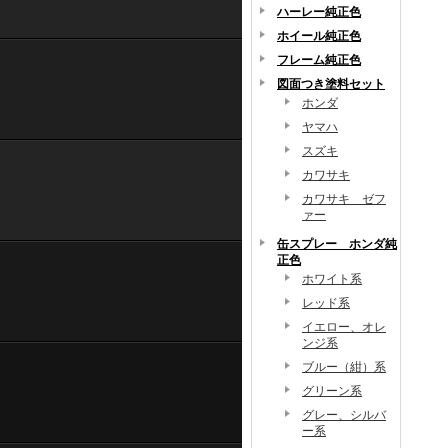
ハーレー純正色
ホイール純正色
フレーム純正色
図面つき塗料セット
ホンダ
ヤマハ
スズキ
カワサキ
カワサキ ゼフ
ァー
缶スプレー ホンダ純
正色
ホワイト系
レッド系
イエロー、オレ
ンジ系
ブルー（紺）系
グリーン系
グレー、シルバ
ー系