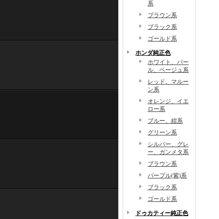
系
ブラウン系
ブラック系
ゴールド系
ホンダ純正色
ホワイト、パー
ル、ベージュ系
レッド、マルー
ン系
オレンジ、イエ
ロー系
ブルー、紺系
グリーン系
シルバー、グレ
ー、ガンメタ系
ブラウン系
パープル(紫)系
ブラック系
ゴールド系
ドゥカティー純正色