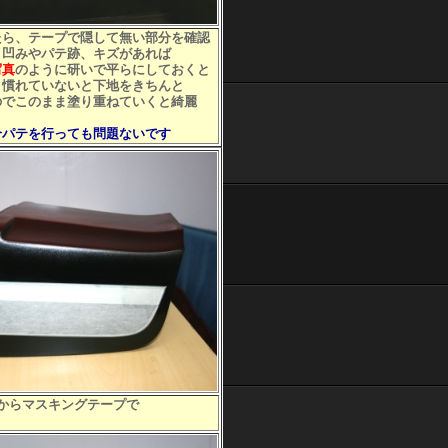
ら、テープで隠して無い部分を確認
凹みやパテ跡、キズがあれば
写真
のように研いで平らにしておくと
慣れていないと下地をきちんと
でこのまま塗り重ねていくと綺麗
合パテを行っても問題ないです
からマスキングテープで