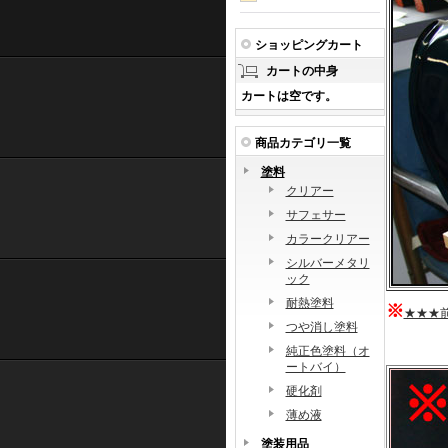
ショッピングカート
カートの中身
カートは空です。
商品カテゴリ一覧
塗料
クリアー
サフェサー
カラークリアー
シルバーメタリ
ック
耐熱塗料
※
★★★
つや消し塗料
純正色塗料（オ
ートバイ）
硬化剤
薄め液
塗装用品