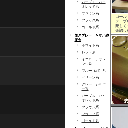
パープル、バイ
オレッド系
ブラウン系
ゴール
ブラック系
テープを
隠して
ゴールド系
確認した
缶スプレー ヤマハ純
正色
ホワイト系
レッド系
イエロー、オレ
ンジ系
ブルー（紺）系
グリーン系
グレー、シルバ
ー系
パープル、バイ
オレッド系
ブラウン系
ブラック系
ゴールド系