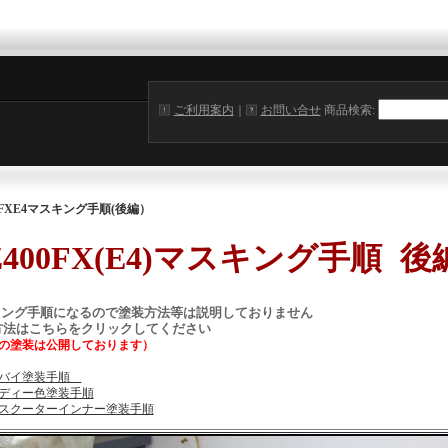
ご利用案内
｜
お問い合せ
商品検索
:
FXE4マスキング手順(後編）
400FX(E4)マスキング手順
後
キング手順になるので塗装方法等は説明しておりません
はこちらをクリックしてください
の塗装は公開しております）
トバイ塗装手順
ディー色塗装手順
スクーターインナー塗装手順