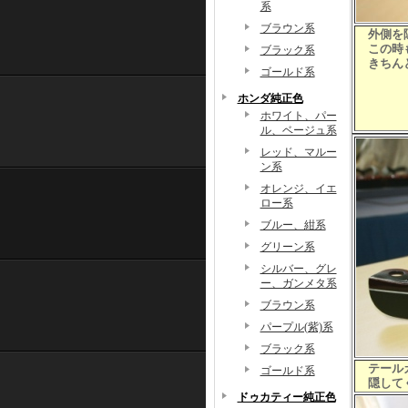
系
ブラウン系
外側を隠
この時も
ブラック系
きちんと
ゴールド系
ホンダ純正色
ホワイト、パー
ル、ベージュ系
レッド、マルー
ン系
オレンジ、イエ
ロー系
ブルー、紺系
グリーン系
シルバー、グレ
ー、ガンメタ系
ブラウン系
パープル(紫)系
ブラック系
テールカ
ゴールド系
隠して
ドゥカティー純正色