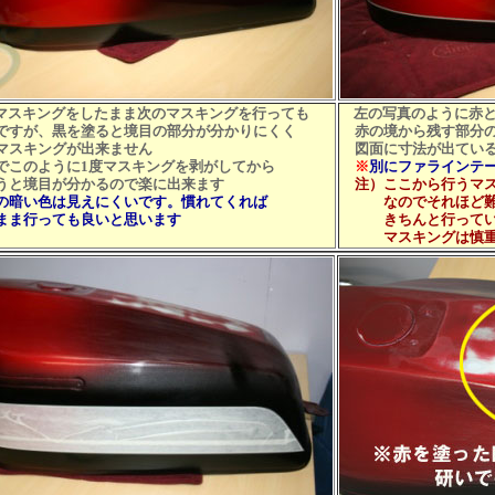
マスキングをしたまま次のマスキングを行っても
左の写真のように赤
すが、黒を塗ると境目の部分が分かりにくく
赤の境から残す部分の
スキングが出来ません
図面に寸法が出ている
このように1度マスキングを剥がしてから
※
別にファラインテ
と境目が分かるので楽に出来ます
注）
ここから行うマ
の暗い色は見えにくいです。慣れてくれば
なのでそれほど難し
ま行っても良いと思います
きちんと行っていな
マスキングは慎重に