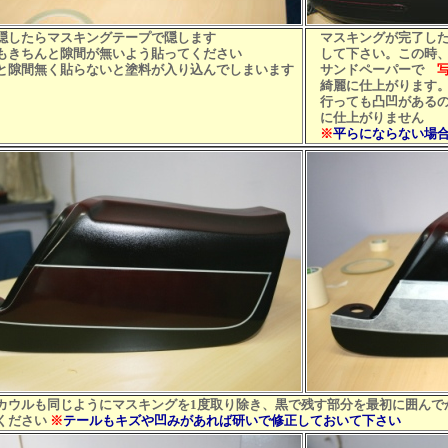
したらマスキングテープで隠します
マスキングが完了した
きちんと隙間が無いよう貼ってください
して下さい。この時、
隙間無く貼らないと塗料が入り込んでしまいます
サンドペーパーで
綺麗に仕上がります。
行っても凸凹があるの
に仕上がりません
※
平らにならない場
ウルも同じようにマスキングを1度取り除き、黒で残す部分を最初に囲んで
ください
※
テールもキズや凹みがあれば研いで修正しておいて下さい