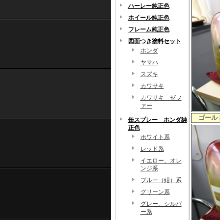
ハーレー純正色
ホイール純正色
フレーム純正色
図面つき塗料セット
ホンダ
ヤマハ
スズキ
カワサキ
カワサキ ゼフ
ァー
ゴールド
缶スプレー ホンダ純
正色
ホワイト系
レッド系
イエロー、オレ
ンジ系
ブルー（紺）系
グリーン系
グレー、シルバ
ー系