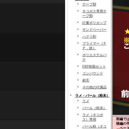
テープ類
ネコポス専用テ
ープ類
計量ポリカップ
サンドペーパー
ハクリ剤
プライマー（Ｐ
Ｐ，鉄）
ポリエステルパ
テ
FRP樹脂セット
コンパウンド
刷毛
その他の付属品
ラメ・パール（粉末）
ラメ
パール（粉末）
ラメ（ネコポ
前編で
ス）専用
後編の手
パール粉（ネコ
→
ベー