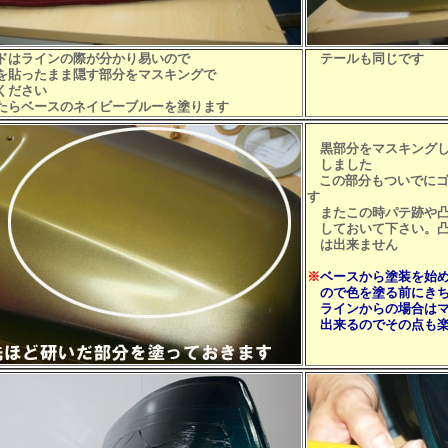
ドはラインの際が分かり易いので
テールも同じです
貼ったまま隠す部分をマスキングで
ください
らベースのネイビーブルーを塗ります
黒部分をマスキングし
しました
この部分もついでに
す
またこの時パテ跡や凸
しておいて下さい。凸
は出来ません
※
ベースから塗装を始
ので色を塗る前にきち
ラインからの場合はマ
出来るのでその点も楽