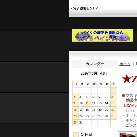
バイク塗装もＤＩＹ
カレンダー
ホーム
｜
2026年8月
次月»
★Z
日
月
火
水
木
金
土
1
マス
※
2
3
4
5
6
7
8
塗装方法
9
10
11
12
13
14
15
（ぼかし
16
17
18
19
20
21
22
↓↓↓↓↓
・
オー
23
24
25
26
27
28
29
・
キャン
30
31
・
ビック
定休日