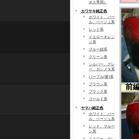
ポス専用）
カワサキ純正色
ホワイト、パー
ル、ベージュ系
レッド系
イエローオレン
ジ系
ブルー紺系
グリーン系
シルバー、グレ
ー、ガンメタ系
パープル(紫)系
ブラウン系
前
ブラック系
ゴールド系
ヤマハ純正色
ホワイト、パー
ル、ベージュ系
レッド、マルー
ン系
イエロー・オレ