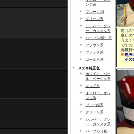
ンジ系
ブルー,紺系
グリーン系
シルバー、グレ
前回の
ー、ガンメタ系
良いので
パープル(紫）系
うまくマ
ですので
ブラウン系
再度行う
ブラック系
※
黒等
そのま
ゴールド系
スズキ純正色
ホワイト、パー
ル、ベージュ系
レッド系
イエロー、オレ
ンジ系
ブルー紺系
グリーン系
シルバー、グレ
ー、ガンメタ系
パープル（紫）