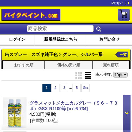
PCサイト
ログイン
新規登録はこちら
お問い合せ
缶スプレー スズキ純正色 > グレー、シルバー系
一覧
おすすめ順
価格の安い順
売れ筋順
表示件数
:
...
1
2
3
5
次
»
グラスマットメカニカルグレー（Ｓ６－７３
４）GSX-R1100等
[cｓ6-734]
4,980円
(税別)
[在庫数 100点]