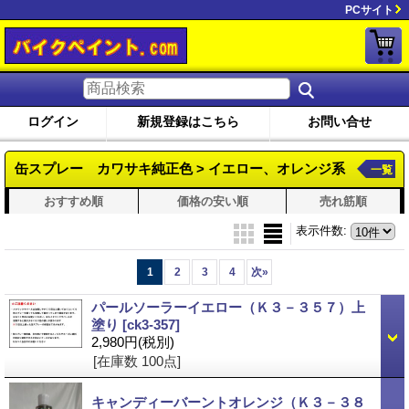
PCサイト
ログイン
新規登録はこちら
お問い合せ
缶スプレー カワサキ純正色 > イエロー、オレンジ系
一覧
おすすめ順
価格の安い順
売れ筋順
表示件数
:
1
2
3
4
次
»
パールソーラーイエロー（Ｋ３－３５７）上
塗り
[ck3-357]
2,980円
(税別)
[在庫数 100点]
キャンディーバーントオレンジ（Ｋ３－３８