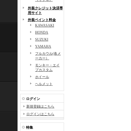
外装クレジット決済専
用サイト
外装ペイント料金
KAWASAKI
HONDA
SUZUKI
YAMAHA
フルカウル(各メ
ーカー）
モンキー・エイ
プカスタム
ホイール
ヘルメット
ログイン
新規登録はこちら
ログインはこちら
特集