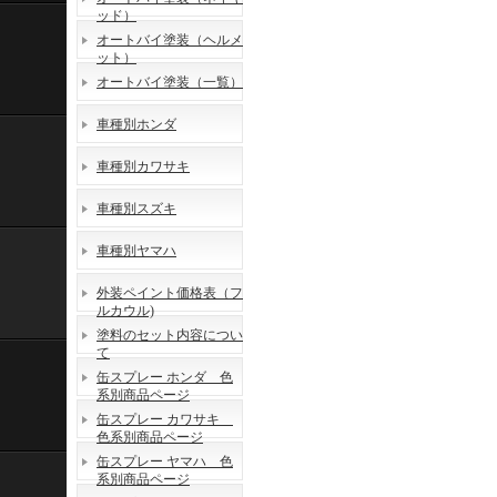
ッド）
オートバイ塗装（ヘルメ
ット）
オートバイ塗装（一覧）
車種別ホンダ
車種別カワサキ
車種別スズキ
車種別ヤマハ
外装ペイント価格表（フ
ルカウル)
塗料のセット内容につい
て
缶スプレー ホンダ 色
系別商品ページ
缶スプレー カワサキ
色系別商品ページ
缶スプレー ヤマハ 色
系別商品ページ