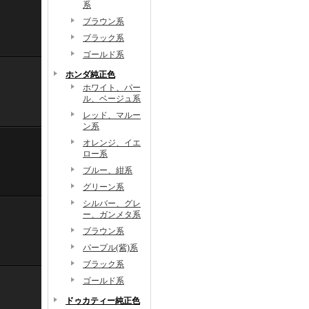
系
ブラウン系
ブラック系
ゴールド系
ホンダ純正色
ホワイト、パー
ル、ベージュ系
レッド、マルー
ン系
オレンジ、イエ
ロー系
ブルー、紺系
グリーン系
シルバー、グレ
ー、ガンメタ系
ブラウン系
パープル(紫)系
ブラック系
ゴールド系
ドゥカティー純正色