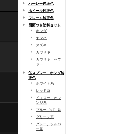
ハーレー純正色
ホイール純正色
フレーム純正色
図面つき塗料セット
ホンダ
ヤマハ
スズキ
カワサキ
カワサキ ゼフ
ァー
缶スプレー ホンダ純
正色
ホワイト系
レッド系
イエロー、オレ
ンジ系
ブルー（紺）系
グリーン系
グレー、シルバ
ー系