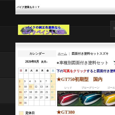
バイク塗装もＤＩＹ
カレンダー
ホーム
｜
図面付き塗料セットスズキ
2026年8月
●
次月»
車種別図面付き塗料セット
下の
写真をクリック
すると図面付き塗
日
月
火
水
木
金
土
1
★GT750初期型 国内
2
3
4
5
6
7
8
9
10
11
12
13
14
15
レッド
ブルーグリーン
ゴール
16
17
18
19
20
21
22
23
24
25
26
27
28
29
30
31
★GT380
定休日