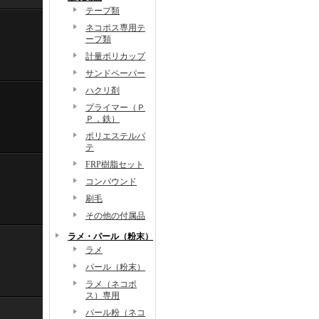
テープ類
ネコポス専用テ
ープ類
計量ポリカップ
サンドペーパー
ハクリ剤
プライマー（Ｐ
Ｐ，鉄）
ポリエステルパ
テ
FRP樹脂セット
コンパウンド
刷毛
その他の付属品
ラメ・パール（粉末）
ラメ
パール（粉末）
ラメ（ネコポ
ス）専用
パール粉（ネコ