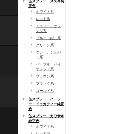
缶スプレー スズキ純
正色
ホワイト系
レッド系
イエロー、オレ
ンジ系
ブルー（紺）系
グリーン系
グレー、シルバ
ー系
パープル、バイ
オレッド系
ブラウン系
ブラック系
ゴールド系
缶スプレー ハーレ
ー・ドゥカティー純正
色
缶スプレー カワサキ
純正色
ホワイト系
レッド系