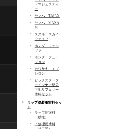
ドマジェスティ
ー
ヤマハ T-MAX
ヤマハ MAXA
M
スズキ スカイ
ウェイブ
ホンダ フォル
ツァ
ホンダ フュー
ジョン
カワサキ エプ
シロン
ビックスクータ
ーインナー部分
下地サフェサー
塗料セット
ラップ塗装用塗料セッ
ト
ラップ用塗料
（模様）
下処理用塗料
（サフ等）