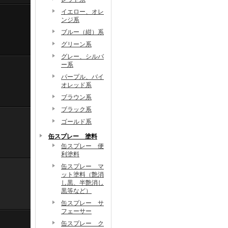
イエロー、オレ
ンジ系
ブルー（紺）系
グリーン系
グレー、シルバ
ー系
パープル、バイ
オレッド系
ブラウン系
ブラック系
ゴールド系
缶スプレー 塗料
缶スプレー 便
利塗料
缶スプレー マ
ット塗料（艶消
し黒、半艶消し
黒等など）
缶スプレー サ
フェーサー
缶スプレー ク