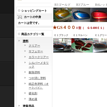
B3ゴールド
B3ブルー
B4レッ
ショッピングカート
カートの中身
カートは空です。
★GS４００
Ⅱ型（ ＧＳ400Ｅ１
商品カテゴリ一覧
Ｅ１ブラック
Ｅ１マルーン
Ｅ１グリー
塗料
クリアー
サフェサー
カラークリアー
シルバーメタリ
ック
耐熱塗料
つや消し塗料
純正色塗料（オ
ートバイ）
硬化剤
薄め液
塗装用品