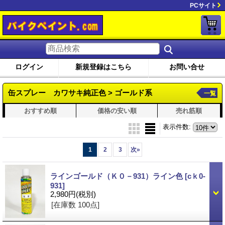
PCサイト
ログイン
新規登録はこちら
お問い合せ
缶スプレー カワサキ純正色 > ゴールド系
一覧
おすすめ順
価格の安い順
売れ筋順
表示件数
:
1
2
3
次
»
ラインゴールド（Ｋ０－931）ライン色
[cｋ0-
931]
2,980円
(税別)
[在庫数 100点]