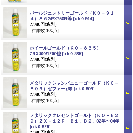
パールジェントリーゴールド（Ｋ０－９１
４）８６GPX750R等
[xｋ0-914]
2,980円
(税別)
[在庫数 100点]
ホイールゴールド（Ｋ０－８３５）
ZRX400/1200他
[cｋ0-835]
2,980円
(税別)
[在庫数 100点]
メタリックシャンパニューゴールド（Ｋ０－
８０９）ゼファーχ等
[xｋ0-809]
2,980円
(税別)
[在庫数 100点]
メタリッククレセントゴールド（Ｋ０－８２
９）ＺＸ－１２Ｒ Ｂ１，Ｂ２、02年〜04年
[cｋ0-829]
2,980円
(税別)