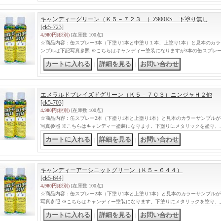
キャンディーグリーン（Ｋ５－７２３ ）Z900RS 下塗り無し
[ck5-723]
4,980円
(税別)
[在庫数 100点]
☆商品内容：缶スプレー3本（下塗り1本と中塗り１本、上塗り1本）と見本のカ
ンプルは下記写真参照 ※こちらはキャンディー塗装になりますが3本の缶スプレ
｜
｜
エメラルドブレイズドグリーン（Ｋ５－７０３）ニンジャＨ２他
[ck5-703]
4,980円
(税別)
[在庫数 100点]
☆商品内容：缶スプレー2本（下塗り1本と上塗り1本）と見本のカラーサンプル
写真参照 ※こちらはキャンディー塗装になります。下塗りにメタリックを塗り、
｜
｜
キャンディーアーシニットグリーン（Ｋ５－６４４）
[ck5-644]
4,980円
(税別)
[在庫数 100点]
☆商品内容：缶スプレー2本（下塗り1本と上塗り1本）と見本のカラーサンプル
写真参照 ※こちらはキャンディー塗装になります。下塗りにメタリックを塗り、
｜
｜