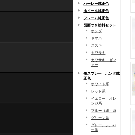
ハーレー純正色
ホイール純正色
フレーム純正色
図面つき塗料セット
ホンダ
ヤマハ
スズキ
カワサキ
カワサキ ゼフ
ァー
缶スプレー ホンダ純
正色
ホワイト系
レッド系
イエロー、オレ
ンジ系
ブルー（紺）系
グリーン系
グレー、シルバ
ー系