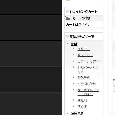
ショッピングカート
カートの中身
カートは空です。
商品カテゴリ一覧
塗料
クリアー
サフェサー
カラークリアー
シルバーメタリ
ック
耐熱塗料
つや消し塗料
純正色塗料（オ
ートバイ）
硬化剤
薄め液
塗装用品