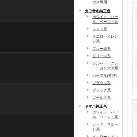
ポス専用）
カワサキ純正色
ホワイト、パー
ル、ベージュ系
レッド系
イエローオレン
ジ系
ブルー紺系
グリーン系
シルバー、グレ
ー、ガンメタ系
パープル(紫)系
ブラウン系
ブラック系
ゴールド系
ヤマハ純正色
ホワイト、パー
ル、ベージュ系
レッド、マルー
ン系
イエロー・オレ