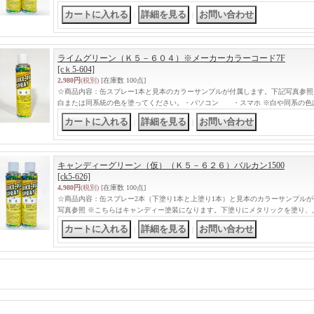
｜
｜
ライムグリーン（Ｋ５－６０４）※メーカーカラーコード7F
[cｋ5-604]
2,980円
(税別)
[在庫数 100点]
☆商品内容：缶スプレー1本と見本のカラーサンプルが付属します。下記写真参照
白または同系統の色を塗ってください。・パソコン ・スマホ ※白や同系の色
｜
｜
キャンディーグリーン（仮）（Ｋ５－６２６）バルカン1500
[ck5-626]
4,980円
(税別)
[在庫数 100点]
☆商品内容：缶スプレー2本（下塗り1本と上塗り1本）と見本のカラーサンプル
写真参照 ※こちらはキャンディー塗装になります。下塗りにメタリックを塗り、
｜
｜