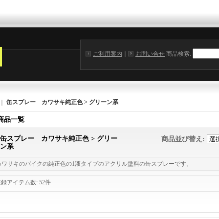
ご利用案内
｜
お問い合せ
商品検索
:
｜
缶スプレー カワサキ純正色 > グリーン系
商品一覧
缶スプレー カワサキ純正色 > グリー
商品並び替え
:
ン系
カワサキのバイクの純正色の1液タイプのアクリル塗料の缶スプレーです。
登録アイテム数
:
52件