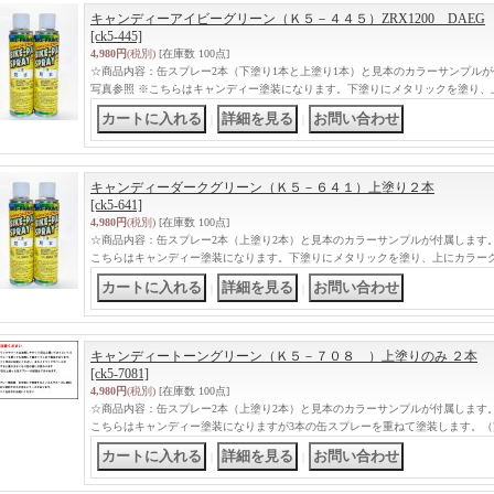
キャンディーアイビーグリーン（Ｋ５－４４５）ZRX1200 DAEG
[ck5-445]
4,980円
(税別)
[在庫数 100点]
☆商品内容：缶スプレー2本（下塗り1本と上塗り1本）と見本のカラーサンプル
写真参照 ※こちらはキャンディー塗装になります。下塗りにメタリックを塗り、
｜
｜
キャンディーダークグリーン（Ｋ５－６４１）上塗り２本
[ck5-641]
4,980円
(税別)
[在庫数 100点]
☆商品内容：缶スプレー2本（上塗り2本）と見本のカラーサンプルが付属します
こちらはキャンディー塗装になります。下塗りにメタリックを塗り、上にカラー
｜
｜
キャンディートーングリーン（Ｋ５－７０８ ）上塗りのみ ２本
[ck5-7081]
4,980円
(税別)
[在庫数 100点]
☆商品内容：缶スプレー2本（上塗り2本）と見本のカラーサンプルが付属します
こちらはキャンディー塗装になりますが3本の缶スプレーを重ねて塗装します。（
｜
｜