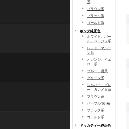
系
ブラウン系
ブラック系
ゴールド系
ホンダ純正色
ホワイト、パー
ル、ベージュ系
レッド、マルー
ン系
オレンジ、イエ
ロー系
ブルー、紺系
グリーン系
シルバー、グレ
ー、ガンメタ系
ブラウン系
パープル(紫)系
ブラック系
ゴールド系
ドゥカティー純正色