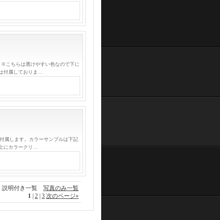
 ※こちらは透けやすい色なので下に
は付属しておりま…
が付属します。カラーサンプルは下記
上にカラークリ…
説明付き一覧
写真のみ一覧
1
|
2
|
3
次のページ
»