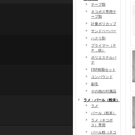
テープ類
ネコポス専用テ
ープ類
計量ポリカップ
サンドペーパー
ハクリ剤
プライマー（Ｐ
Ｐ，鉄）
ポリエステルパ
テ
FRP樹脂セット
コンパウンド
刷毛
その他の付属品
ラメ・パール（粉末）
ラメ
パール（粉末）
ラメ（ネコポ
ス）専用
パール粉（ネコ