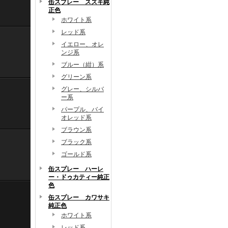
缶スプレー スズキ純
正色
ホワイト系
レッド系
イエロー、オレ
ンジ系
ブルー（紺）系
グリーン系
グレー、シルバ
ー系
パープル、バイ
オレッド系
ブラウン系
ブラック系
ゴールド系
缶スプレー ハーレ
ー・ドゥカティー純正
色
缶スプレー カワサキ
純正色
ホワイト系
レッド系