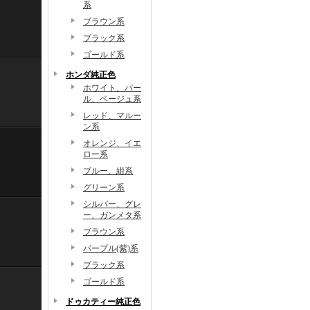
系
ブラウン系
ブラック系
ゴールド系
ホンダ純正色
ホワイト、パー
ル、ベージュ系
レッド、マルー
ン系
オレンジ、イエ
ロー系
ブルー、紺系
グリーン系
シルバー、グレ
ー、ガンメタ系
ブラウン系
パープル(紫)系
ブラック系
ゴールド系
ドゥカティー純正色