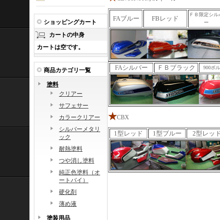
ＦＢ限定シル
FAブルー
FBレッド
ショッピングカート
ー
カートの中身
カートは空です。
FAシルバー
ＦＢブラック
900ボ
商品カテゴリ一覧
塗料
クリアー
サフェサー
★
カラークリアー
CBX
シルバーメタリ
1型レッド
1型ブルー
2型レッ
ック
耐熱塗料
つや消し塗料
純正色塗料（オ
ートバイ）
硬化剤
薄め液
塗装用品