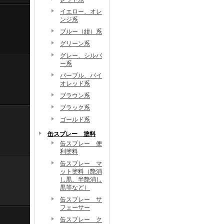
イエロー、オレ
ンジ系
ブルー（紺）系
グリーン系
グレー、シルバ
ー系
パープル、バイ
オレッド系
ブラウン系
ブラック系
ゴールド系
缶スプレー 塗料
缶スプレー 便
利塗料
缶スプレー マ
ット塗料（艶消
し黒、半艶消し
黒等など）
缶スプレー サ
フェーサー
缶スプレー ク