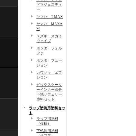
ドマジェスティ
ー
ヤマハ T-MAX
ヤマハ MAXA
M
スズキ スカイ
ウェイブ
ホンダ フォル
ツァ
ホンダ フュー
ジョン
カワサキ エプ
シロン
ビックスクータ
ーインナー部分
下地サフェサー
塗料セット
ラップ塗装用塗料セッ
ト
ラップ用塗料
（模様）
下処理用塗料
（サフ等）