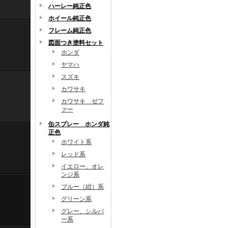
ハーレー純正色
ホイール純正色
フレーム純正色
図面つき塗料セット
ホンダ
ヤマハ
スズキ
カワサキ
カワサキ ゼフ
ァー
缶スプレー ホンダ純
正色
ホワイト系
レッド系
イエロー、オレ
ンジ系
ブルー（紺）系
グリーン系
グレー、シルバ
ー系