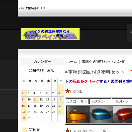
バイク塗装もＤＩＹ
カレンダー
ホーム
｜
図面付き塗料セットホンダ
2026年8月
●
次月»
車種別図面付き塗料セット
下の
写真をクリック
すると図面付き塗
日
月
火
水
木
金
土
1
★
CB750k
2
3
4
5
6
7
8
9
10
11
12
13
14
15
K０ゴールド
K0ブルー
K0レッ
16
17
18
19
20
21
22
23
24
25
26
27
28
29
30
31
定休日
★
CB750F/900ボルドール