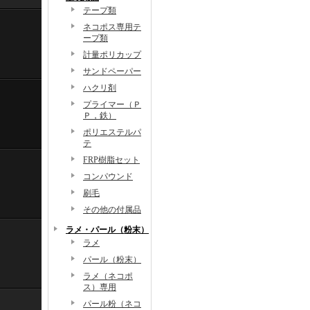
テープ類
ネコポス専用テ
ープ類
計量ポリカップ
サンドペーパー
ハクリ剤
プライマー（Ｐ
Ｐ，鉄）
ポリエステルパ
テ
FRP樹脂セット
コンパウンド
刷毛
その他の付属品
ラメ・パール（粉末）
ラメ
パール（粉末）
ラメ（ネコポ
ス）専用
パール粉（ネコ