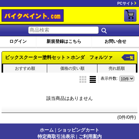
PCサイト
ログイン
新規登録はこちら
お問い合せ
ビックスクーター塗料セット > ホンダ フォルツァ
一覧
おすすめ順
価格の安い順
売れ筋順
表示件数
:
該当商品はありません
(0件/0件)
ホーム
|
ショッピングカート
特定商取引法表示
|
ご利用案内