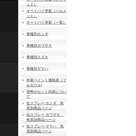
ッド）
オートバイ塗装（ヘルメ
ット）
オートバイ塗装（一覧）
車種別ホンダ
車種別カワサキ
車種別スズキ
車種別ヤマハ
外装ペイント価格表（フ
ルカウル)
塗料のセット内容につい
て
缶スプレー ホンダ 色
系別商品ページ
缶スプレー カワサキ
色系別商品ページ
缶スプレー ヤマハ 色
系別商品ページ