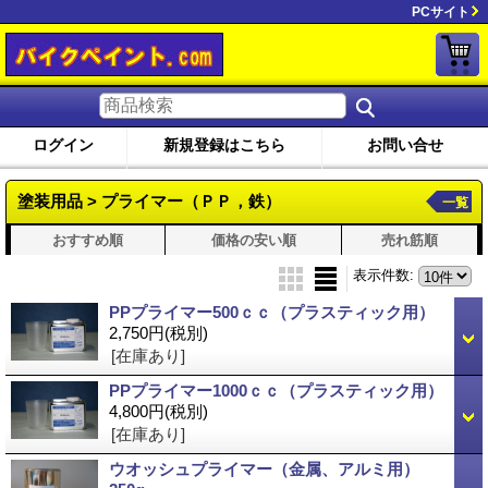
PCサイト
ログイン
新規登録はこちら
お問い合せ
塗装用品 > プライマー（ＰＰ，鉄）
一覧
おすすめ順
価格の安い順
売れ筋順
表示件数
:
PPプライマー500ｃｃ（プラスティック用）
2,750円
(税別)
[在庫あり]
PPプライマー1000ｃｃ（プラスティック用）
4,800円
(税別)
[在庫あり]
ウオッシュプライマー（金属、アルミ用）