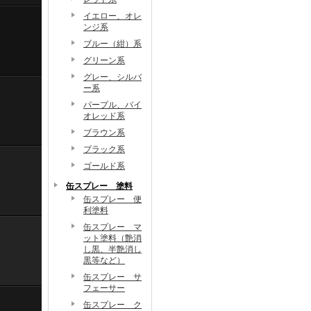
イエロー、オレ
ンジ系
ブルー（紺）系
グリーン系
グレー、シルバ
ー系
パープル、バイ
オレッド系
ブラウン系
ブラック系
ゴールド系
缶スプレー 塗料
缶スプレー 便
利塗料
缶スプレー マ
ット塗料（艶消
し黒、半艶消し
黒等など）
缶スプレー サ
フェーサー
缶スプレー ク