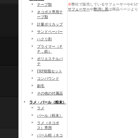
※
弊社で販売しているサフェーサーや4:1
テープ類
サフェーサー
や
艶消し黒
は商品ページより
ネコポス専用テ
ープ類
計量ポリカップ
サンドペーパー
ハクリ剤
プライマー（Ｐ
Ｐ，鉄）
ポリエステルパ
テ
FRP樹脂セット
コンパウンド
刷毛
その他の付属品
ラメ・パール（粉末）
ラメ
パール（粉末）
ラメ（ネコポ
ス）専用
パール粉（ネコ