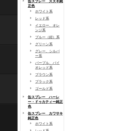
缶スプレー スズキ純
正色
ホワイト系
レッド系
イエロー、オレ
ンジ系
ブルー（紺）系
グリーン系
グレー、シルバ
ー系
パープル、バイ
オレッド系
ブラウン系
ブラック系
ゴールド系
缶スプレー ハーレ
ー・ドゥカティー純正
色
缶スプレー カワサキ
純正色
ホワイト系
レッド系