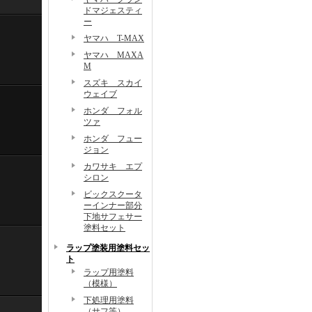
ドマジェスティ
ー
ヤマハ T-MAX
ヤマハ MAXA
M
スズキ スカイ
ウェイブ
ホンダ フォル
ツァ
ホンダ フュー
ジョン
カワサキ エプ
シロン
ビックスクータ
ーインナー部分
下地サフェサー
塗料セット
ラップ塗装用塗料セッ
ト
ラップ用塗料
（模様）
下処理用塗料
（サフ等）