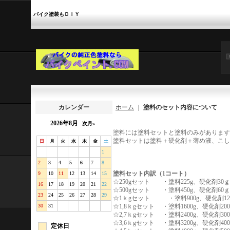
バイク塗装もＤＩＹ
カレンダー
ホーム
｜
塗料のセット内容について
2026年8月
次月»
塗料には塗料セットと塗料のみがあります
塗料セットは塗料＋硬化剤＋薄め液、こし
日
月
火
水
木
金
土
1
2
3
4
5
6
7
8
塗料セット内訳（1コート）
9
10
11
12
13
14
15
☆250gセット ・塗料225g、硬化剤3
16
17
18
19
20
21
22
☆500gセット ・塗料450g、硬化剤6
23
24
25
26
27
28
29
☆1ｋgセット ・塗料900g、硬化剤
30
31
☆1,8ｋgセット ・塗料1600g、硬化
☆2,7ｋgセット ・塗料2400g、硬化
☆3,6ｋgセット ・塗料3200g、硬化
定休日