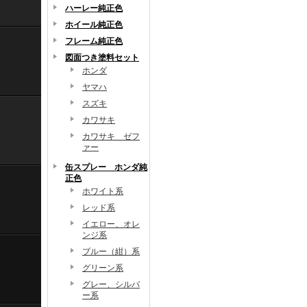
ハーレー純正色
ホイール純正色
フレーム純正色
図面つき塗料セット
ホンダ
ヤマハ
スズキ
カワサキ
カワサキ ゼフ
ァー
缶スプレー ホンダ純
正色
ホワイト系
レッド系
イエロー、オレ
ンジ系
ブルー（紺）系
グリーン系
グレー、シルバ
ー系