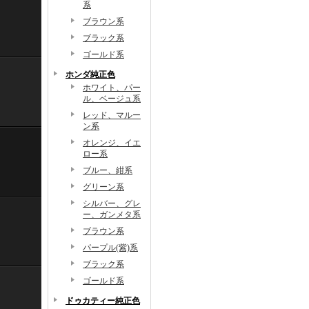
系
ブラウン系
ブラック系
ゴールド系
ホンダ純正色
ホワイト、パー
ル、ベージュ系
レッド、マルー
ン系
オレンジ、イエ
ロー系
ブルー、紺系
グリーン系
シルバー、グレ
ー、ガンメタ系
ブラウン系
パープル(紫)系
ブラック系
ゴールド系
ドゥカティー純正色