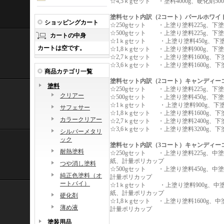
☆4,5ｋgセット ・塗料4000g、硬化
塗料セット内訳（2コート）パールホワイ
ショッピングカート
☆250gセット ・上塗り塗料225g、下
☆500gセット ・上塗り塗料225g、下
カートの中身
☆1ｋgセット ・上塗り塗料450g、下塗
カートは空です。
☆1,8ｋgセット ・上塗り塗料900g、下
☆2,7ｋgセット ・上塗り塗料1600g
☆3,6ｋgセット ・上塗り塗料1600g
商品カテゴリ一覧
塗料セット内訳（2コート）キャンディー
塗料
☆250gセット ・上塗り塗料225g、下
クリアー
☆500gセット ・上塗り塗料450g、下
☆1ｋgセット ・上塗り塗料900g、下
サフェサー
☆1,8ｋgセット ・上塗り塗料1600g、
カラークリアー
☆2,7ｋgセット ・上塗り塗料2400g
☆3,6ｋgセット ・上塗り塗料3200g
シルバーメタリ
ック
塗料セット内訳（3コート）キャンディー
耐熱塗料
☆250gセット ・上塗り塗料225g、中塗
紙、計量ポリカップ
つや消し塗料
☆500gセット ・上塗り塗料450g、中塗
純正色塗料（オ
計量ポリカップ
ートバイ）
☆1ｋgセット ・上塗り塗料900g、中塗り
紙、計量ポリカップ
硬化剤
☆1,8ｋgセット ・上塗り塗料1600g、
薄め液
計量ポリカップ
塗装用品