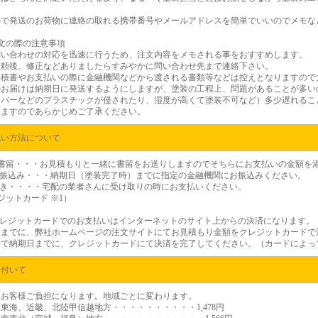
ので発送のお荷物に連絡の取れる携帯番号やメールアドレスを簡単でいいのでメモな
文の際の注意事項
問い合わせの対応を迅速に行うため、注文内容をメモされる事をおすすめします。
依頼後、修正などありましたらすみやかに問い合わせ先まで連絡下さい。
見積書やお支払いの際に金融機関などから渡される書類等などは控えとなりますので
のお届けは納期日に発送するようにしますが、塗装の工程上、問題があることが多い
カバーなどのプラスチックが侵されたり、湿度が高くて塗装不可など）多少遅れるこ
しますのであらかじめご了承ください。
払い方法について
金書留・・・お見積もりと一緒に書留をお送りしますのでそちらにお支払いの金額を
行振込み・・・納期日（塗装完了時）までに指定の金融機関にお振込みください。
引き・・・・宅配の業者さんに受け取りの時にお支払いください。
レジットカード
※1）
レジットカードでのお支払いはインターネットのサイト上からの決済になります。
日までに、弊社ホームページの注文サイトにてお見積もり金額をクレジットカードで
らで納期日までに、クレジットカードにて決済を完了してください。（カードによっ
に付いて
はお客様ご負担になります。地域ごとに変わります。
東海、近畿、北陸甲信越地方・・・・・・・・・・1,478円