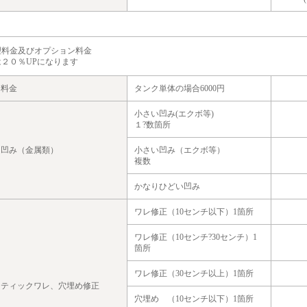
理料金及びオプション料金
２０％UPになります
リ料金
タンク単体の場合6000円
小さい凹み(エクボ等)
１?数箇所
ク凹み（金属類）
小さい凹み（エクボ等）
複数
かなりひどい凹み
ワレ修正（10センチ以下）1箇所
ワレ修正（10センチ?30センチ）1
箇所
ワレ修正（30センチ以上）1箇所
スティックワレ、穴埋め修正
穴埋め （10センチ以下）1箇所