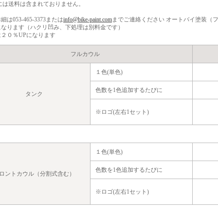
には送料は含まれておりません。
は053-465-3373または
info@bike-paint.com
までご連絡ください
オートバイ塗装（
になります（ハクリ凹み、下処理は別料金です）
２０％UPになります
フルカウル
１色(単色)
色数を1色追加するたびに
タンク
※
ロゴ(左右1セット)
１色(単色)
色数を1色追加するたびに
ロントカウル（分割式含む）
※
ロゴ(左右1セット)