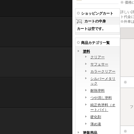
※
価格
詳しい詳細
ショッピングカート
ト代金
カートの中身
※外車は
カートは空です。
商品カテゴリ一覧
塗料
クリアー
サフェサー
カラークリアー
シルバーメタリ
※
ック
耐熱塗料
つや消し塗料
純正色塗料（オ
フ
ートバイ）
硬化剤
薄め液
※
塗装用品