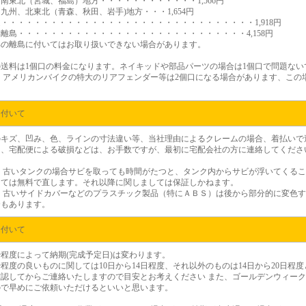
南東北（宮城、福島）地方・・・・・・・・・・・・1,566円
九州、北東北（青森、秋田、岩手)地方・・・1,654円
・・・・・・・・・・・・・・・・・・・・・・・・・・・・・・・1,918円
離島・・・・・・・・・・・・・・・・・・・・・・・・・・・・4,158円
部の離島に付いてはお取り扱いできない場合があります。
の送料は1個口の料金になります。ネイキッドや部品パーツの場合は1個口で問題な
 アメリカンバイクの特大のリアフェンダー等は2個口になる場合があります、この場
に付いて
のキズ、凹み、色、ラインの寸法違い等、当社理由によるクレームの場合、着払いで
尚、宅配便による破損などは、お手数ですが、最初に宅配会社の方に連絡してくださ
）
古いタンクの場合サビを取っても時間がたつと、タンク内からサビが浮いてくるこ
しては無料で直します。それ以降に関しましては保証しかねます。
）
古いサイドカバーなどのプラスチック製品（特にＡＢＳ）は後から部分的に変色す
合もあります。
に付いて
程度によって納期(完成予定日)は変わります。
程度の良いものに関しては10日から14日程度、それ以外のものは14日から20日程
確認してからご連絡いたしますので目安とお考えください また、ゴールデンウィー
ので早めにご依頼いただけるといいと思います。