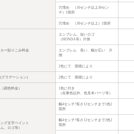
穴埋め （10センチ以上30セン
チ）1箇所
穴埋め （30センチ以上）1箇所
エンブレム、短いロゴ
（HONDA等）片側
ッカー貼りこみ料金
エンブレム 長い、幅が広い 片
側
2色にて 面積により
(グラデーション)
2色にて 面積により
色（調色料金）
1色に付き
（在庫色以外、色見本パーツ等）
幅4センチ?長さ12センチまで1色2
箇所
幅4センチ?長さ12センチまで2色2
リング文字ペイント
箇所
ーム、ロゴ等）