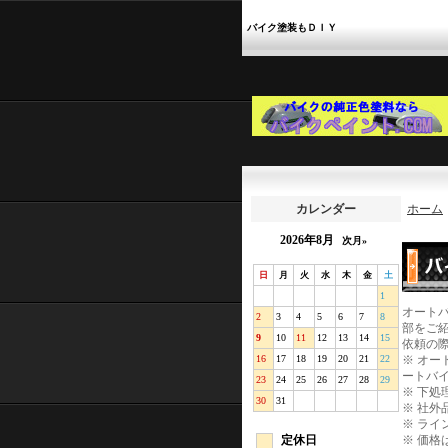
バイク塗装もＤＩＹ
カレンダー
ホーム
2026年8月
次月»
日
月
火
水
木
金
土
1
オート
2
3
4
5
6
7
8
部をご
9
10
11
12
13
14
15
依頼の
16
17
18
19
20
21
22
※
オー
ートバ
23
24
25
26
27
28
29
※
下処
30
31
※
社外
※
ライ
定休日
※
価格