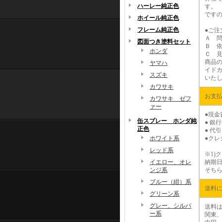
ハーレー純正色
す。
です
ホイール純正色
フレーム純正色
●ご注
Ａ 
図面つき塗料セット
Ｂ 
ホンダ
Ｃ 
商品
ヤマハ
イド
スズキ
いた
カワサキ
お支
カワサキ ゼフ
ァー
●現
缶スプレー ホンダ純
● 銀
正色
● 代
ホワイト系
●ク
レッド系
※1)
ク
イエロー、オレ
納期
ンジ系
そち
ブルー（紺）系
送料
グリーン系
グレー、シルバ
送料
ー系
関東、