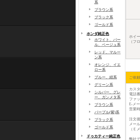
系
ブラウン系
ブラック系
ゴールド系
ホンダ純正色
ホイ
ホワイト、パー
（フロ
ル、ベージュ系
レッド、マルー
ン系
オレンジ、イエ
ロー系
ブルー、紺系
ご依
グリーン系
カスタ
シルバー、グレ
電話番
ー、ガンメタ系
ファック
E-メー
ブラウン系
営業時
パープル(紫)系
注文
ブラック系
メー
ゴールド系
（Ｅ
ドゥカティー純正色
弊社