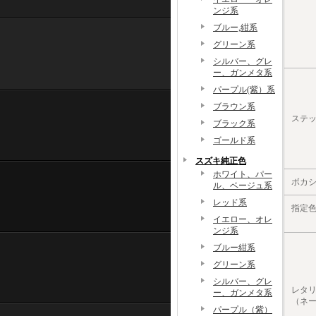
ンジ系
ブルー,紺系
グリーン系
シルバー、グレ
ー、ガンメタ系
パープル(紫）系
ブラウン系
ステ
ブラック系
ゴールド系
スズキ純正色
ホワイト、パー
ボカシ
ル、ベージュ系
レッド系
指定
イエロー、オレ
ンジ系
ブルー紺系
グリーン系
シルバー、グレ
レタ
ー、ガンメタ系
（ネ
パープル（紫）