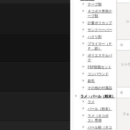
テープ類
ネコポス専用テ
ープ類
シ
計量ポリカップ
サンドペーパー
ハクリ剤
プライマー（Ｐ
※
Ｐ，鉄）
ポリエステルパ
テ
シン
FRP樹脂セット
コンパウンド
刷毛
その他の付属品
※
ラメ・パール（粉末）
ラメ
パール（粉末）
フェ
ラメ（ネコポ
ス）専用
パール粉（ネコ