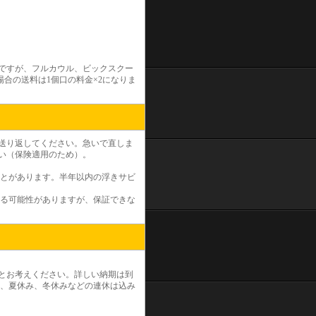
いですが、フルカウル、ビックスクー
合の送料は1個口の料金×2になりま
送り返してください。急いで直しま
い（保険適用のため）。
とがあります。半年以内の浮きサビ
る可能性がありますが、保証できな
度とお考えください。詳しい納期は到
ク、夏休み、冬休みなどの連休は込み