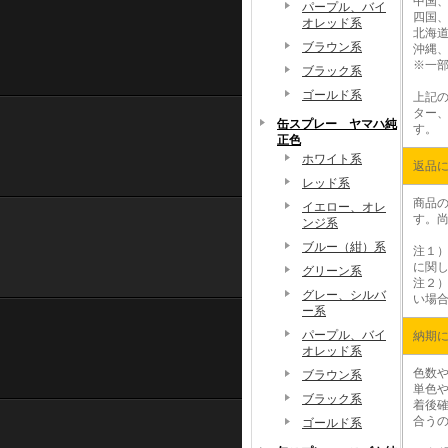
中国、
パープル、バイ
四国、
オレッド系
北海道
ブラウン系
沖縄、
※
一
ブラック系
ゴールド系
上記
ター、
缶スプレー ヤマハ純
す。
正色
ホワイト系
返品
レッド系
商品
イエロー、オレ
す。
ンジ系
ブルー（紺）系
注１
に関
グリーン系
注２
グレー、シルバ
い場
ー系
パープル、バイ
納期
オレッド系
色数や
ブラウン系
単色や
ブラック系
着後
合う
ゴールド系