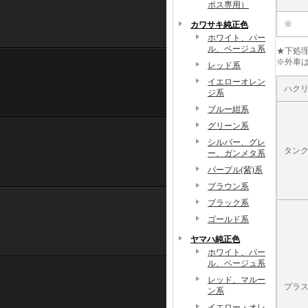
ポス専用）
※
カワサキ純正色
ホワイト、パー
ル、ベージュ系
★下処
※外車は
レッド系
イエローオレン
ハク
ジ系
ブルー紺系
グリーン系
シルバー、グレ
タン
ー、ガンメタ系
パープル(紫)系
ブラウン系
ブラック系
ゴールド系
ヤマハ純正色
ホワイト、パー
ル、ベージュ系
レッド、マルー
プラ
ン系
イエロー・オレ