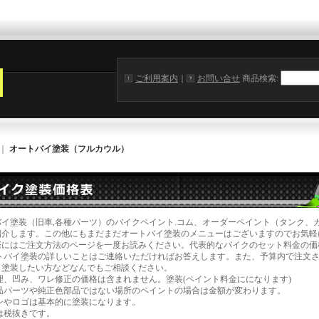
ご利用案内
｜
お問い合せ
商品検索
:
｜
オートバイ塗装（フルカウル）
バイ塗装（旧車,各種パーツ）のバイクペイント.コム、オーダーペイント（タンク、
紹介します。この他にもまだまだオートバイ塗装のメニューはございますのでお気軽
際にはご注文方法のページを一度お読みください。
代表的なバイクのセット料金の価
トバイ塗装の詳しいことはご連絡いただければお答えします。また、予算内で注文
イ塗装したい方などなんでもご相談ください。
理、凹み、ワレ修正の価格は含まれません。塗装(ペイント料金にになります)
品パーツや純正色部品ではない場所のペイントの場合は金額が変わります。
ンやロゴは基本的に塗装になります。
は税抜きです。