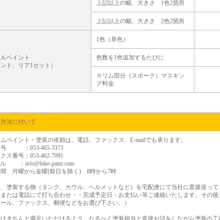
上記以上の幅、大きさ 1色2箇所
上記以上の幅、大きさ 2色2箇所
1色（単色）
ールペイント
色数を1色追加するたびに
ント、リア1セット）
※
リム部分（スポーク）マスキン
グ料金
頼方法に付いて
ムペイント・塗装の依頼は、電話、ファックス、E-mailでも承ります。
号 ：053-465-3373
ス番号：053-462-7091
ル ：info@bike-paint.com
間 月曜から金曜(祭日を除く) 8時から7時
後、塗装する物（タンク、カウル、ヘルメットなど）を宅配便にて当社に直接送って
ルまたは電話にて打ち合わせ・・完成予定日・お支払い等ご連絡いたします。その後
メール、ファックス、郵便などをお選び下さい。）
ではきちんと満足いただけるよう、なるべく塗装担当と直接お話をしながら塗装の工