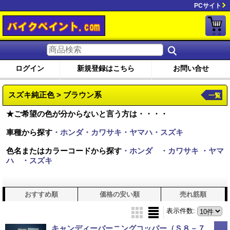
PCサイト
ログイン
新規登録はこちら
お問い合せ
スズキ純正色 > ブラウン系
一覧
★ご希望の色が分からないと言う方は・・・・
車種から探す
・ホンダ・カワサキ・ヤマハ・スズキ
色名またはカラーコードから探す
・ホンダ
・カワサキ
・ヤマ
ハ
・スズキ
おすすめ順
価格の安い順
売れ筋順
表示件数
:
キャンディーバーニングコッパー（Ｓ８－７