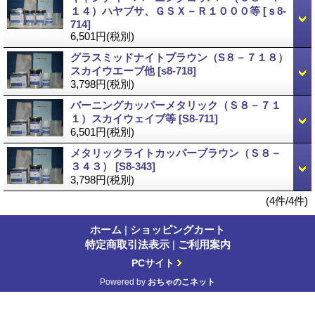
１４）ハヤブサ、ＧＳＸ－Ｒ１０００等
[ｓ8-
714]
6,501円
(税別)
グラスミッドナイトブラウン（S８－７１８）
スカイウエーブ他
[s8-718]
3,798円
(税別)
バーニングカッパーメタリック（Ｓ８－７１
１）スカイウェイブ等
[S8-711]
6,501円
(税別)
メタリックライトカッパーブラウン（Ｓ８－
３４３）
[S8-343]
3,798円
(税別)
(4件/4件)
ホーム
|
ショッピングカート
特定商取引法表示
|
ご利用案内
PCサイト
Powered by
おちゃのこネット