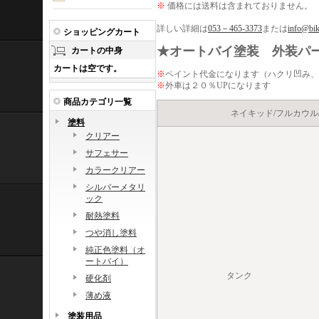
※
価格には送料は含まれておりません。
詳しい詳細は
053－465-3373
または
info@bik
ショッピングカート
★オートバイ塗装
外装パ
カートの中身
カートは空です。
※
ペイント代金になります（ハクリ凹み、
※
外車は２０％UPになります
商品カテゴリ一覧
ネイキッド/フルカウル
塗料
クリアー
サフェサー
カラークリアー
シルバーメタリ
ック
耐熱塗料
つや消し塗料
純正色塗料（オ
ートバイ）
タンク
硬化剤
薄め液
塗装用品