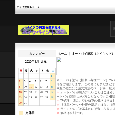
バイク塗装もＤＩＹ
カレンダー
ホーム
｜
オートバイ塗装（ネイキッド）
2026年8月
次月»
日
月
火
水
木
金
土
1
オートバイ塗装（旧車～各種パーツ）のバ
2
3
4
5
6
7
8
部をご紹介します。この他にもまだまだオ
9
10
11
12
13
14
15
依頼の際にはご注文方法のページを一度お
16
17
18
19
20
21
22
※
オートバイ塗装の詳しいことはご連絡
ートバイ塗装したい方などなんでもご相談
23
24
25
26
27
28
29
※
下処理、凹み、ワレ修正の価格は含まれ
30
31
※
社外品パーツや純正色部品ではない場
※
ラインやロゴは基本的に塗装になりま
定休日
※
価格は税別です。