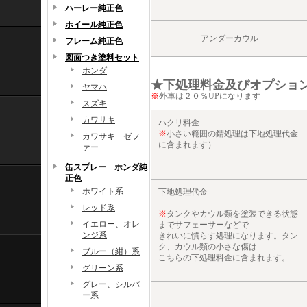
ハーレー純正色
ホイール純正色
アンダーカウル
フレーム純正色
図面つき塗料セット
ホンダ
★下処理料金及びオプショ
ヤマハ
※
外車は２０％UPになります
スズキ
カワサキ
ハクリ料金
※
小さい範囲の錆処理は下地処理代金
カワサキ ゼフ
に含まれます）
ァー
缶スプレー ホンダ純
正色
ホワイト系
下地処理代金
レッド系
※
タンクやカウル類を塗装できる状態
イエロー、オレ
までサフェーサーなどで
ンジ系
きれいに慣らす処理になります。タン
ク、カウル類の小さな傷は
ブルー（紺）系
こちらの下処理料金に含まれます。
グリーン系
グレー、シルバ
ー系