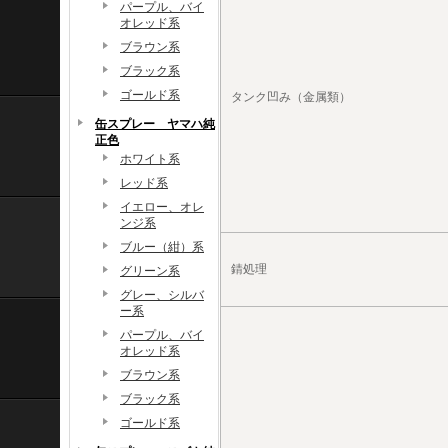
パープル、バイ
オレッド系
ブラウン系
ブラック系
ゴールド系
タンク凹み（金属類）
缶スプレー ヤマハ純
正色
ホワイト系
レッド系
イエロー、オレ
ンジ系
ブルー（紺）系
錆処理
グリーン系
グレー、シルバ
ー系
パープル、バイ
オレッド系
ブラウン系
ブラック系
ゴールド系