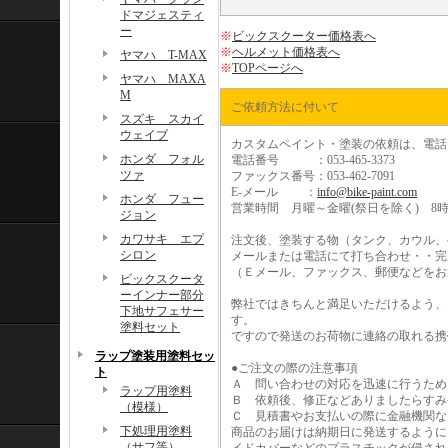
ドマジェスティ
ー
※
ビックスクーター価格表へ
※
ヘルメット価格表へ
ヤマハ T-MAX
※
TOPページへ
ヤマハ MAXA
M
ご依頼方法に付いて
スズキ スカイ
ウェイブ
カスタムペイント・塗装の依頼は、電話、
ホンダ フォル
電話番号 ：053-465-3373
ツァ
ファックス番号：053-462-7091
E-メール ：
info@bike-paint.com
ホンダ フュー
営業時間 月曜～金曜(祭日を除く) 8時
ジョン
カワサキ エプ
注文後、塗装する物（タンク、カウル、
シロン
メールまたは電話にて打ち合わせ・・完
（Ｅメール、ファックス、郵便などをお
ビックスクータ
ーインナー部分
弊社ではきちんと満足いただけるよう、
下地サフェサー
す。
塗料セット
ですので発送のお荷物に連絡の取れる携
ラップ塗装用塗料セッ
●ご注文の際の注意事項
ト
Ａ 問い合わせの対応を迅速に行うため
ラップ用塗料
Ｂ 依頼後、修正などありましたらすみ
（模様）
Ｃ 見積書やお支払いの際に金融機関な
下処理用塗料
商品のお届けは納期日に発送するように
（サフ等）