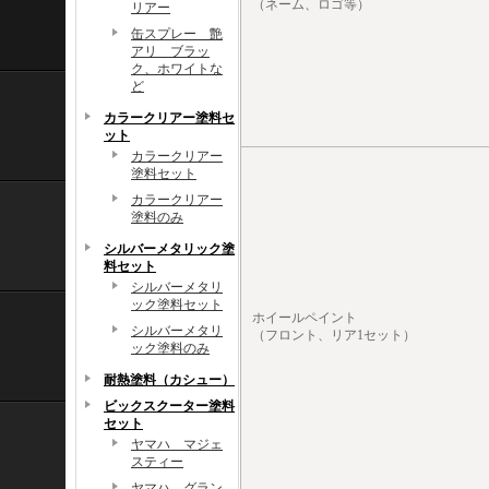
（ネーム、ロゴ等）
リアー
缶スプレー 艶
アリ ブラッ
ク、ホワイトな
ど
カラークリアー塗料セ
ット
カラークリアー
塗料セット
カラークリアー
塗料のみ
シルバーメタリック塗
料セット
シルバーメタリ
ック塗料セット
ホイールペイント
シルバーメタリ
（フロント、リア1セット）
ック塗料のみ
耐熱塗料（カシュー）
ビックスクーター塗料
セット
ヤマハ マジェ
スティー
ヤマハ グラン