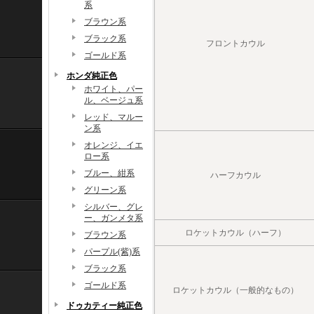
系
ブラウン系
ブラック系
フロントカウル
ゴールド系
ホンダ純正色
ホワイト、パー
ル、ベージュ系
レッド、マルー
ン系
オレンジ、イエ
ロー系
ブルー、紺系
ハーフカウル
グリーン系
シルバー、グレ
ー、ガンメタ系
ロケットカウル（ハーフ）
ブラウン系
パープル(紫)系
ブラック系
ゴールド系
ロケットカウル（一般的なもの）
ドゥカティー純正色