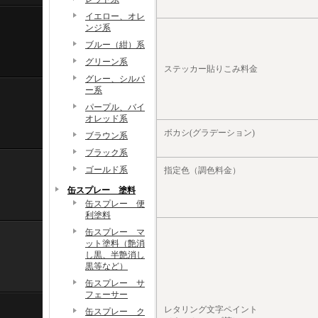
イエロー、オレ
ンジ系
ブルー（紺）系
グリーン系
ステッカー貼りこみ料金
グレー、シルバ
ー系
パープル、バイ
オレッド系
ボカシ(グラデーション)
ブラウン系
ブラック系
ゴールド系
指定色（調色料金）
缶スプレー 塗料
缶スプレー 便
利塗料
缶スプレー マ
ット塗料（艶消
し黒、半艶消し
黒等など）
缶スプレー サ
フェーサー
レタリング文字ペイント
缶スプレー ク