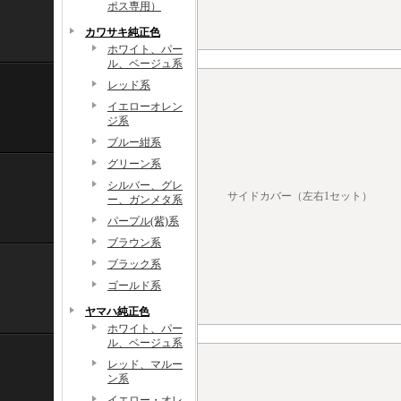
ポス専用）
カワサキ純正色
ホワイト、パー
ル、ベージュ系
レッド系
イエローオレン
ジ系
ブルー紺系
グリーン系
シルバー、グレ
サイドカバー（左右1セット）
ー、ガンメタ系
パープル(紫)系
ブラウン系
ブラック系
ゴールド系
ヤマハ純正色
ホワイト、パー
ル、ベージュ系
レッド、マルー
ン系
イエロー・オレ