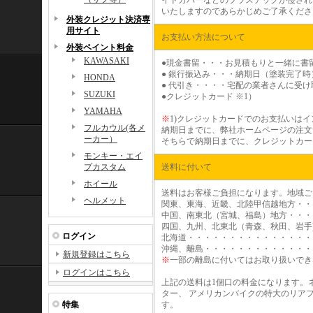
イドカバーなどのプラスチックが侵され
いたしますのであらかじめご了承くださ
外装クレジット決済専
用サイト
お支払い方法について
外装ペイント料金
KAWASAKI
●現金書留・・・お見積もりと一緒に書
● 銀行振込み・・・納期日（塗装完了
HONDA
● 代引き・・・・宅配の業者さんに受
SUZUKI
●クレジットカード
※1）
YAMAHA
※
1)
クレジットカードでのお支払いはイ
フルカウル(各メ
納期日までに、弊社ホームページの注文
ーカー）
そちらで納期日までに、クレジットカー
モンキー・エイ
プカスタム
送料に付いて
ホイール
送料はお客様ご負担になります。地域ご
ヘルメット
関東、東海、近畿、北陸甲信越地方・・・
中国、南東北（宮城、福島）地方・・・・・
四国、九州、北東北（青森、秋田、岩手)地
ログイン
北海道・・・・・・・・・・・・・・・・
沖縄、離島・・・・・・・・・・・・・
新規登録はこちら
※
一部の離島に付いてはお取り扱いでき
ログインはこちら
上記の送料は1個口の料金になります。
ター、 アメリカンバイクの特大のリア
特集
す。