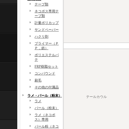
テープ類
ネコポス専用テ
ープ類
計量ポリカップ
サンドペーパー
ハクリ剤
プライマー（Ｐ
Ｐ，鉄）
ポリエステルパ
テ
FRP樹脂セット
コンパウンド
刷毛
その他の付属品
ラメ・パール（粉末）
テールカウル
ラメ
パール（粉末）
ラメ（ネコポ
ス）専用
パール粉（ネコ