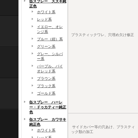
缶スプレー スズキ純
正色
ホワイト系
レッド系
イエロー、オレ
ンジ系
プラスティックワレ、穴埋め欠け修正
ブルー（紺）系
グリーン系
グレー、シルバ
ー系
パープル、バイ
オレッド系
ブラウン系
ブラック系
ゴールド系
缶スプレー ハーレ
ー・ドゥカティー純正
色
缶スプレー カワサキ
純正色
サイドカバー等の穴あけ、プラスティ
ホワイト系
ック類の加工
レッド系