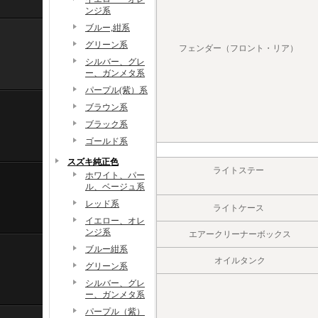
ンジ系
ブルー,紺系
グリーン系
フェンダー（フロント・リア）
シルバー、グレ
ー、ガンメタ系
パープル(紫）系
ブラウン系
ブラック系
ゴールド系
スズキ純正色
ライトステー
ホワイト、パー
ル、ベージュ系
レッド系
ライトケース
イエロー、オレ
ンジ系
エアークリーナーボックス
ブルー紺系
オイルタンク
グリーン系
シルバー、グレ
ー、ガンメタ系
パープル（紫）