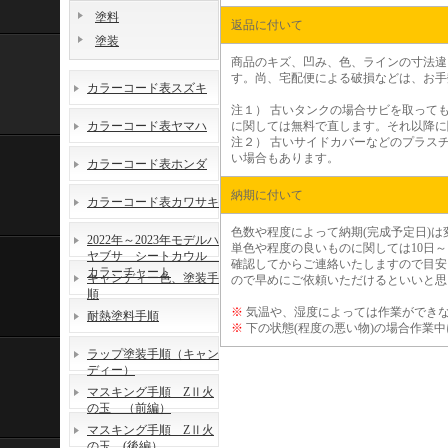
塗料
返品に付いて
塗装
商品のキズ、凹み、色、ラインの寸法違
す。尚、宅配便による破損などは、お手
カラーコード表スズキ
注１）
古いタンクの場合サビを取っても
カラーコード表ヤマハ
に関しては無料で直します。それ以降に
注２）
古いサイドカバーなどのプラスチ
い場合もあります。
カラーコード表ホンダ
納期に付いて
カラーコード表カワサキ
色数や程度によって納期(完成予定日)は
2022年～2023年モデルハ
単色や程度の良いものに関しては10日～
ヤブサ シートカウル
確認してからご連絡いたしますので目安
カラーチャート
キャンディー色、塗装手
ので早めにご依頼いただけるといいと思
順
※
気温や、湿度によっては作業ができ
耐熱塗料手順
※
下の状態(程度の悪い物)の場合作業
ラップ塗装手順（キャン
ディー）
マスキング手順 ZⅡ火
の玉 （前編）
マスキング手順 ZⅡ火
の玉 (後編）