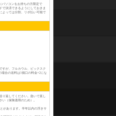
（パソコンをお持ちの方限定で
ドで決済できるようにしておきま
によっては分割、リボ払い可能で
いですが、フルカウル、ビックスク
場合の送料は1個口の料金×2にな
送り返してください。急いで直し
さい（保険適用のため）。
とがあります。半年以内の浮きサ