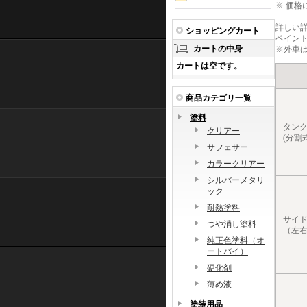
※
価格
詳しい詳細
ショッピングカート
ペイン
カートの中身
※外車は
カートは空です。
商品カテゴリ一覧
塗料
タン
クリアー
(分割
サフェサー
カラークリアー
シルバーメタリ
ック
耐熱塗料
サイ
つや消し塗料
（左右
純正色塗料（オ
ートバイ）
硬化剤
薄め液
塗装用品