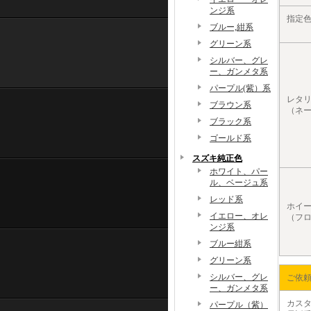
ンジ系
指定
ブルー,紺系
グリーン系
シルバー、グレ
ー、ガンメタ系
パープル(紫）系
レタ
ブラウン系
（ネ
ブラック系
ゴールド系
スズキ純正色
ホワイト、パー
ル、ベージュ系
レッド系
ホイ
イエロー、オレ
（フロ
ンジ系
ブルー紺系
グリーン系
シルバー、グレ
ご依
ー、ガンメタ系
カスタ
パープル（紫）