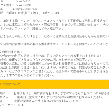
号 ：053-465-3373
ス番号：053-462-7091
ル ：info@bike-paint.com
間 月曜から金曜(祭日を除く) 8時から17時
後、塗装する物（タンク、カウル、ヘルメットなど）を宅配便にて当社に直接送って
ールまたは電話にて打ち合わせ・・完成予定日・お支払い等ご連絡いたします。その
（Ｅメール、ファックス、郵便などをお選び下さい。）
ではきちんと満足いただけるよう、なるべく塗装担当と直接お話をしながら塗装の工
。
ので発送のお荷物に連絡の取れる携帯番号やメールアドレスを簡単でいいのでメモな
文の際の注意事項
問い合わせの対応を迅速に行うため、注文内容をメモされる事をおすすめします。
依頼後、修正などありましたらすみやかに問い合わせ先まで連絡下さい。
見積書やお支払いの際に金融機関などから渡される書類等などは控えとなりますので
のお届けは納期日に発送するようにしますが、塗装の工程上、問題があることが多い
ドカバーなどのプラスチックが侵されたり、湿度が高くて塗装不可など）多少遅れる
いたしますのであらかじめご了承ください。
払い方法について
金書留・・・お見積もりと一緒に書留をお送りしますのでそちらにお支払いの金額を
行振込み・・・納期日（塗装完了時）までに指定の金融機関にお振込みください。
引き・・・・宅配の業者さんに受け取りの時にお支払いください。
レジットカード
※1）