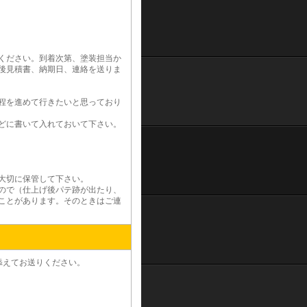
ください。到着次第、塗装担当か
後見積書、納期日、連絡を送りま
程を進めて行きたいと思っており
どに書いて入れておいて下さい。
大切に保管して下さい。
ので（仕上げ後パテ跡が出たり、
ことがあります。そのときはご連
添えてお送りください。