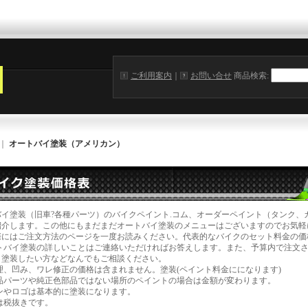
ご利用案内
｜
お問い合せ
商品検索
:
｜
オートバイ塗装（アメリカン）
バイ塗装（旧車?各種パーツ）のバイクペイント.コム、オーダーペイント（タンク、
紹介します。この他にもまだまだオートバイ塗装のメニューはございますのでお気軽
際にはご注文方法のページを一度お読みください。
代表的なバイクのセット料金の価
トバイ塗装の詳しいことはご連絡いただければお答えします。また、予算内で注文
イ塗装したい方などなんでもご相談ください。
理、凹み、ワレ修正の価格は含まれません。塗装(ペイント料金にになります)
品パーツや純正色部品ではない場所のペイントの場合は金額が変わります。
ンやロゴは基本的に塗装になります。
は税抜きです。