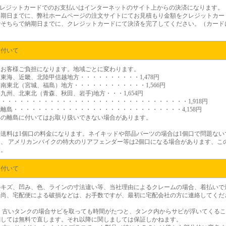
レジットカードでのお支払いはインターネットのサイト上からの決済になります。
納期日までに、弊社ホームページの注文サイトにてお見積もり金額をクレジットカー
でそちらで納期日までに、クレジットカードにて決済を完了してください。（カード
に付いて
はお客様ご負担になります。地域ごとに変わります。
東海、近畿、北陸甲信越地方・・・・・・・・・・1,478円
南東北（宮城、福島）地方・・・・・・・・・・・・1,566円
九州、北東北（青森、秋田、岩手)地方・・・1,654円
・・・・・・・・・・・・・・・・・・・・・・・・・・・・・・・1,918円
離島・・・・・・・・・・・・・・・・・・・・・・・・・・・・4,158円
部の離島に付いてはお取り扱いできない場合があります。
の送料は1個口の料金になります。ネイキッドや部品パーツの場合は1個口で問題な
、 アメリカンバイクの特大のリアフェンダー等は2個口になる場合があります、この
す。
に付いて
のキズ、凹み、色、ラインの寸法違い等、当社理由によるクレームの場合、着払いで
。尚、宅配便による破損などは、お手数ですが、最初に宅配会社の方に連絡してくだ
）
古いタンクの場合サビを取っても時間がたつと、タンク内からサビが浮いてくるこ
関しては無料で直します。それ以降に関しましては保証しかねます。