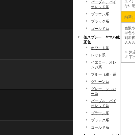
注２
パープル、バイ
ない
オレッド系
ブラウン系
納期
ブラック系
色数や
ゴールド系
単色や
缶スプレー ヤマハ純
到着
正色
込み
ホワイト系
※
気
レッド系
※
下
イエロー、オレ
ンジ系
ブルー（紺）系
グリーン系
グレー、シルバ
ー系
パープル、バイ
オレッド系
ブラウン系
ブラック系
ゴールド系