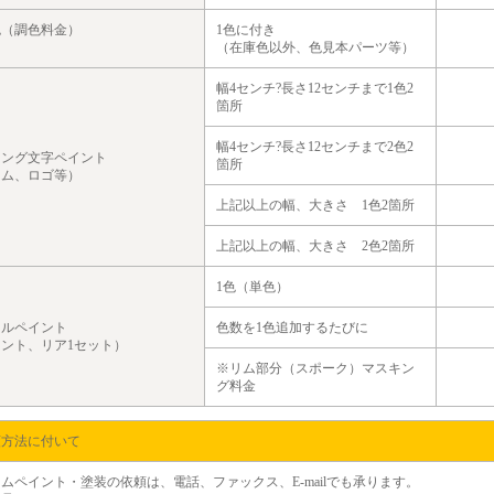
色（調色料金）
1色に付き
（在庫色以外、色見本パーツ等）
幅4センチ?長さ12センチまで1色2
箇所
幅4センチ?長さ12センチまで2色2
リング文字ペイント
箇所
ーム、ロゴ等）
上記以上の幅、大きさ 1色2箇所
上記以上の幅、大きさ 2色2箇所
1色（単色）
ールペイント
色数を1色追加するたびに
ント、リア1セット）
※
リム部分（スポーク）マスキン
グ料金
頼方法に付いて
ムペイント・塗装の依頼は、電話、ファックス、E-mailでも承ります。