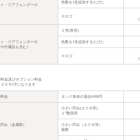
色数を1色追加するたびに
ント・リアフェンダー小
※
ロゴ
１色(単色)
ント・リアフェンダー大
色数を1色追加するたびに
大や付属品も含む）
※
ロゴ
理料金及びオプション料金
２０％UPになります
リ料金
タンク単体の場合6000円
小さい凹み(エクボ等)
１?数箇所
ク凹み（金属類）
小さい凹み（エクボ等）
複数