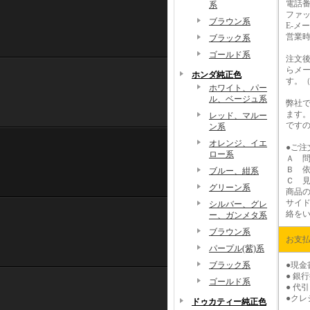
電話番
系
ファック
ブラウン系
E-メー
営業時
ブラック系
ゴールド系
注文
らメ
ホンダ純正色
す。
ホワイト、パー
ル、ベージュ系
弊社
ます
レッド、マルー
です
ン系
オレンジ、イエ
●ご注
ロー系
Ａ 
Ｂ 
ブルー、紺系
Ｃ 
グリーン系
商品
サイ
シルバー、グレ
絡を
ー、ガンメタ系
ブラウン系
お支
パープル(紫)系
ブラック系
●現
● 銀
ゴールド系
● 代
●ク
ドゥカティー純正色