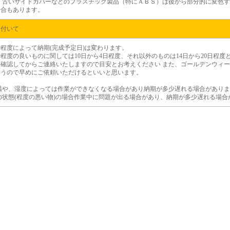
）
古いサイドカバーなどのプラスチック製品（特にＡＢＳ）は後から部分的に変色す
場合もあります。
に付いて
程度によって納期(完成予定日)は変わります。
程度の良いものに関しては10日から4日程度、それ以外のものは14日から20日程
後確認してからご連絡いたしますので目安とお考えください また、ゴールデンウィ
合うので早めにご依頼いただけるといいと思います。
温や、湿度によっては作業ができなくなる場合があり納期が多少遅れる場合がありま
の状態(程度の悪い物)の場合作業中に問題が出る場合があり、納期が多少遅れる場合