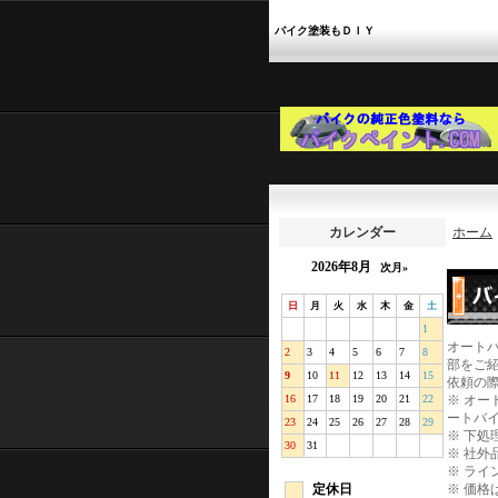
バイク塗装もＤＩＹ
カレンダー
ホーム
2026年8月
次月»
日
月
火
水
木
金
土
1
オート
2
3
4
5
6
7
8
部をご
9
10
11
12
13
14
15
依頼の
16
17
18
19
20
21
22
※
オー
ートバ
23
24
25
26
27
28
29
※
下処
30
31
※
社外
※
ライ
定休日
※
価格