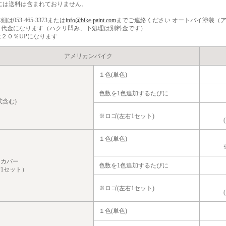
には送料は含まれておりません。
は053-465-3373または
info@bike-paint.com
までご連絡ください
オートバイ塗装（
ト代金になります（ハクリ凹み、下処理は別料金です）
２０％UPになります
アメリカンバイク
１色(単色)
ク
色数を1色追加するたびに
式含む)
※
ロゴ(左右1セット)
１色(単色)
ドカバー
色数を1色追加するたびに
1セット）
※
ロゴ(左右1セット)
１色(単色)