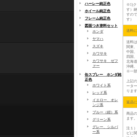
ハーレー純正色
※1)
ク
す）
ホイール純正色
すの
フレーム純正色
す）
図面つき塗料セット
送料
ホンダ
ヤマハ
送料
スズキ
関東、
中国、
カワサキ
四国、
カワサキ ゼフ
北海道
ァー
沖縄、
※
一
缶スプレー ホンダ純
正色
上記
ホワイト系
ーター
りま
レッド系
イエロー、オレ
返品
ンジ系
ブルー（紺）系
商品
ます
グリーン系
グレー、シルバ
注１
ー系
ビに