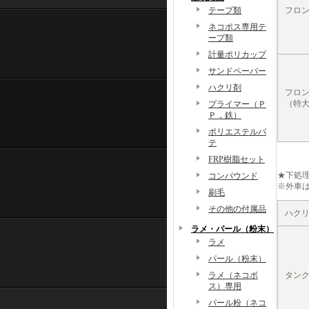
テープ類
フロ
ネコポス専用テ
ープ類
計量ポリカップ
サンドペーパー
ハクリ剤
フロ
（特
プライマー（Ｐ
Ｐ，鉄）
ポリエステルパ
テ
FRP樹脂セット
★下処
コンパウンド
※外車は
刷毛
その他の付属品
ハク
ラメ・パール（粉末）
ラメ
パール（粉末）
ラメ（ネコポ
タン
ス）専用
パール粉（ネコ