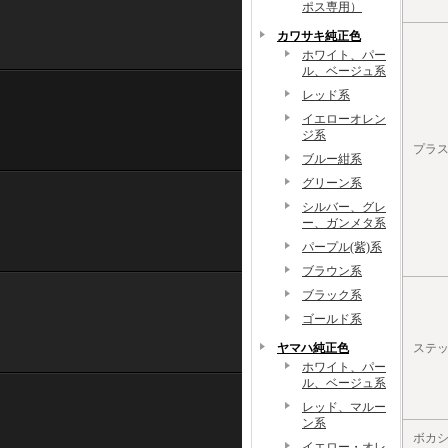
ポス専用）
カワサキ純正色
ホワイト、パー
ル、ベージュ系
レッド系
イエローオレン
ジ系
プラ
ブルー紺系
グリーン系
シルバー、グレ
ー、ガンメタ系
パープル(紫)系
ブラウン系
ブラック系
ゴールド系
ヤマハ純正色
ステ
ホワイト、パー
ル、ベージュ系
レッド、マルー
ン系
ボカシ
イエロー・オレ