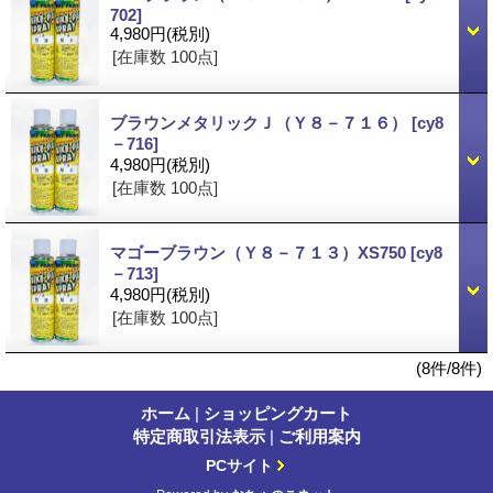
702]
4,980円
(税別)
[在庫数 100点]
ブラウンメタリックＪ（Ｙ８－７１６）
[cy8
－716]
4,980円
(税別)
[在庫数 100点]
マゴーブラウン（Ｙ８－７１３）XS750
[cy8
－713]
4,980円
(税別)
[在庫数 100点]
(8件/8件)
ホーム
|
ショッピングカート
特定商取引法表示
|
ご利用案内
PCサイト