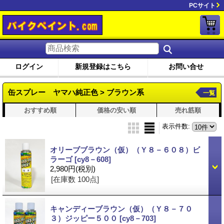
PCサイト
ログイン
新規登録はこちら
お問い合せ
缶スプレー ヤマハ純正色 > ブラウン系
一覧
おすすめ順
価格の安い順
売れ筋順
表示件数
:
オリーブブラウン（仮）（Ｙ８－６０８）ビ
ラーゴ
[cy8－608]
2,980円
(税別)
[在庫数 100点]
キャンディーブラウン（仮）（Ｙ８－７０
３）ジッピー５００
[cy8－703]