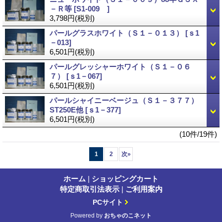
－Ｒ等
[S1-009 ]
3,798円
(税別)
パールグラスホワイト（Ｓ１－０１３）
[ｓ1
－013]
6,501円
(税別)
パールグレッシャーホワイト（Ｓ１－０６
７）
[ｓ1－067]
6,501円
(税別)
パールシャイニーベージュ（Ｓ１－３７７）
ST250E他
[ｓ1－377]
6,501円
(税別)
(10件/19件)
1
2
次
»
ホーム
|
ショッピングカート
特定商取引法表示
|
ご利用案内
PCサイト
Powered by
おちゃのこネット