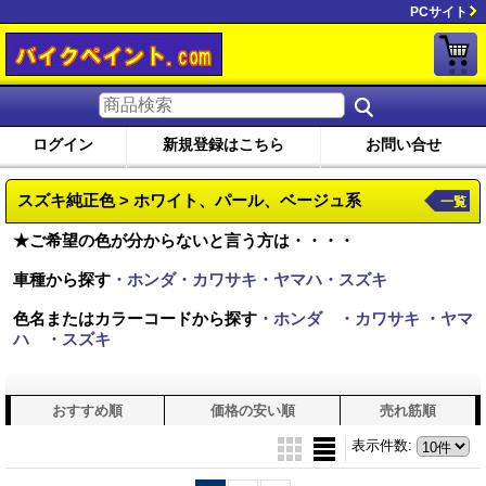
PCサイト
ログイン
新規登録はこちら
お問い合せ
スズキ純正色 > ホワイト、パール、ベージュ系
一覧
★ご希望の色が分からないと言う方は・・・・
車種から探す
・ホンダ・カワサキ・ヤマハ・スズキ
色名またはカラーコードから探す
・ホンダ
・カワサキ
・ヤマ
ハ
・スズキ
おすすめ順
価格の安い順
売れ筋順
表示件数
: