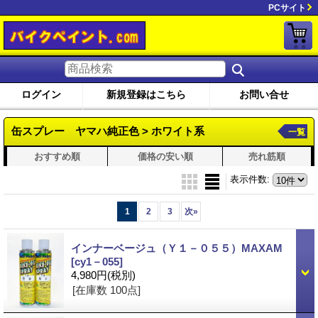
PCサイト
ログイン
新規登録はこちら
お問い合せ
缶スプレー ヤマハ純正色 > ホワイト系
一覧
おすすめ順
価格の安い順
売れ筋順
表示件数
:
1
2
3
次
»
インナーベージュ（Ｙ１－０５５）MAXAM
[cy1－055]
4,980円
(税別)
[在庫数 100点]