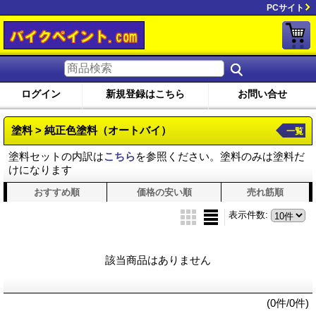
PCサイト
ログイン
新規登録はこちら
お問い合せ
塗料 > 純正色塗料（オートバイ）
一覧
塗料セットの内訳は
こちら
を参照ください。塗料のみは塗料だ
けになります
おすすめ順
価格の安い順
売れ筋順
表示件数
:
該当商品はありません
(0件/0件)