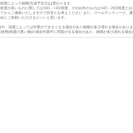
程度によって納期(完成予定日)は変わります。
程度の良いものに関しては10日～14日程度、それ以外のものは14日～20日程度と
してからご連絡いたしますので目安とお考えください また、ゴールデンウィーク、
早めにご依頼いただけるといいと思います。
温や、湿度によっては作業ができなくなる場合があり納期が多少遅れる場合がありま
の状態(程度の悪い物)の場合作業中に問題が出る場合があり、納期が多少遅れる場合