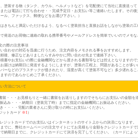
後、塗装する物（タンク、カウル、ヘルメットなど）を宅配便にて当社に直接送って
ルまたは電話にて打ち合わせ・・完成予定日・お支払い等ご連絡いたします。その後
メール、ファックス、郵便などをお選び下さい。）
ではきちんと満足いただけるよう、なるべく塗装担当と直接お話をしながら塗装の工
ので発送のお荷物に連絡の取れる携帯番号やメールアドレスを簡単でいいのでメモな
文の際の注意事項
問い合わせの対応を迅速に行うため、注文内容をメモされる事をおすすめします。
依頼後、修正などありましたらすみやかに問い合わせ先まで連絡下さい。
見積書やお支払いの際に金融機関などから渡される書類等などは控えとなりますので
のお届けは納期日に発送するようにしますが、塗装の工程上、問題があることが多い
カバーなどのプラスチックが侵されたり、湿度が高くて塗装不可など）多少遅れるこ
しますのであらかじめご了承ください。
払い方法について
金書留・・・お見積もりと一緒に書留をお送りしますのでそちらにお支払いの金額を
行振込み・・・納期日（塗装完了時）までに指定の金融機関にお振込みください。
引き・・・・宅配の業者さんに受け取りの時にお支払いください。
レジットカード
※1
）
レジットカードでのお支払いはインターネットのサイト上からの決済になります。
日までに、弊社ホームページの注文サイトにてお見積もり金額をクレジットカードで
らで納期日までに、クレジットカードにて決済を完了してください。（カードによっ