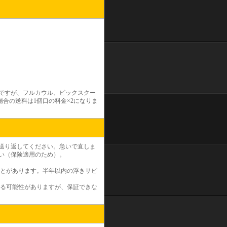
いですが、フルカウル、ビックスクー
合の送料は1個口の料金×2になりま
送り返してください。急いで直しま
い（保険適用のため）。
とがあります。半年以内の浮きサビ
る可能性がありますが、保証できな