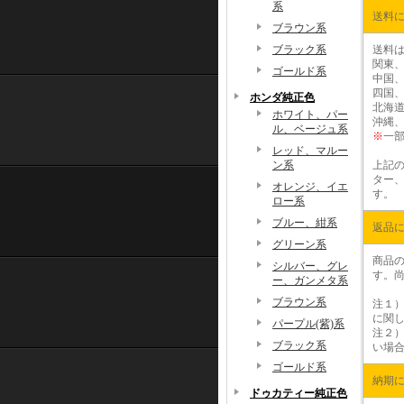
系
送料
ブラウン系
ブラック系
送料
関東、
ゴールド系
中国、
四国、
ホンダ純正色
北海道
ホワイト、パー
沖縄、
ル、ベージュ系
※
一
レッド、マルー
ン系
上記
ター、
オレンジ、イエ
す。
ロー系
ブルー、紺系
返品
グリーン系
商品
シルバー、グレ
す。
ー、ガンメタ系
ブラウン系
注１
に関
パープル(紫)系
注２
ブラック系
い場
ゴールド系
納期
ドゥカティー純正色