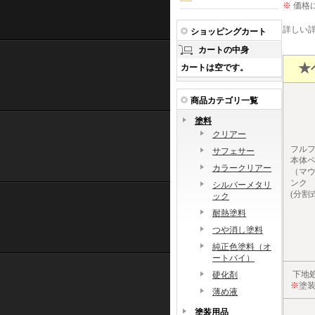
※
価格
詳しい
ショッピングカート
カートの中身
★
カートは空です。
商品カテゴリ一覧
塗料
クリアー
フル
サフェサー
本体
カラークリアー
（マ
ンク
シルバーメタリ
(分割
ック
耐熱塗料
つや消し塗料
純正色塗料（オ
ートバイ）
下地
硬化剤
※
塗
薄め液
塗装用品