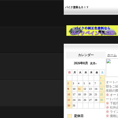
バイク塗装もＤＩＹ
カレンダー
ホーム
2026年8月
次月»
日
月
火
水
木
金
土
1
オート
2
3
4
5
6
7
8
部をご
9
10
11
12
13
14
15
依頼の
16
17
18
19
20
21
22
※
オー
ートバ
23
24
25
26
27
28
29
※
下処
30
31
※
社外
※
ライ
定休日
※
価格