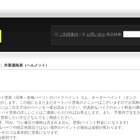
ご利用案内
｜
お問い合せ
商品検索
:
｜
外装価格表（ヘルメット）
バイ塗装（旧車～各種パーツ）のバイクペイント.コム、オーダーペイント（タンク
紹介します。この他にもまだまだオートバイ塗装のメニューはございますのでお気軽
際にはご注文方法のページを一度お読みください。
代表的なバイクのセット料金の価
トバイ塗装の詳しいことはご連絡いただければお答えします。また、予算内で注文
イ塗装したい方などなんでもご相談ください。
理、凹み、ワレ修正の価格は含まれません。塗装(ペイント料金にになります)
品パーツや純正色部品ではない場所のペイントの場合は金額が変わります。
ンやロゴは基本的に塗装になります。
は税別です。