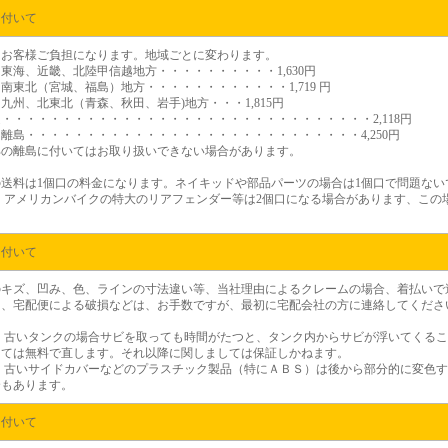
に付いて
はお客様ご負担になります。地域ごとに変わります。
東海、近畿、北陸甲信越地方・・・・・・・・・・1,630円
南東北（宮城、福島）地方・・・・・・・・・・・・1,719 円
九州、北東北（青森、秋田、岩手)地方・・・1,815円
・・・・・・・・・・・・・・・・・・・・・・・・・・・・・・・2,118円
離島・・・・・・・・・・・・・・・・・・・・・・・・・・・・4,250円
部の離島に付いてはお取り扱いできない場合があります。
の送料は1個口の料金になります。ネイキッドや部品パーツの場合は1個口で問題な
 アメリカンバイクの特大のリアフェンダー等は2個口になる場合があります、この場
に付いて
のキズ、凹み、色、ラインの寸法違い等、当社理由によるクレームの場合、着払いで
尚、宅配便による破損などは、お手数ですが、最初に宅配会社の方に連絡してくださ
）
古いタンクの場合サビを取っても時間がたつと、タンク内からサビが浮いてくるこ
しては無料で直します。それ以降に関しましては保証しかねます。
）
古いサイドカバーなどのプラスチック製品（特にＡＢＳ）は後から部分的に変色す
合もあります。
に付いて