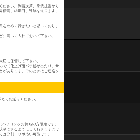
ください。到着次第、塗装担当から
見積書、納期日、連絡を送ります。
程を進めて行きたいと思っておりま
どに書いて入れておいて下さい。
大切に保管して下さい。
ので（仕上げ後パテ跡が出たり、サ
とがあります。そのときはご連絡を
添えてお送りください。
（パソコンをお持ちの方限定です）
決済できるようにしておきますので
ては分割、リボ払い可能です）