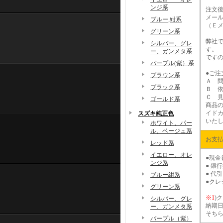
ンジ系
注文
メー
ブルー,紺系
（Ｅ
グリーン系
弊社
シルバー、グレ
す。
ー、ガンメタ系
です
パープル(紫）系
●ご注
ブラウン系
Ａ 
ブラック系
Ｂ 
Ｃ 
ゴールド系
商品
イド
スズキ純正色
いた
ホワイト、パー
ル、ベージュ系
お支
レッド系
イエロー、オレ
●現
ンジ系
● 銀
● 代
ブルー紺系
●ク
グリーン系
※1
)
ク
シルバー、グレ
納期
ー、ガンメタ系
そち
パープル（紫）