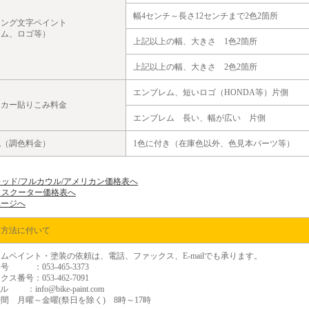
幅4センチ～長さ12センチまで2色2箇所
リング文字ペイント
ーム、ロゴ等）
上記以上の幅、大きさ 1色2箇所
上記以上の幅、大きさ 2色2箇所
エンブレム、短いロゴ（HONDA等）片側
ッカー貼りこみ料金
エンブレム 長い、幅が広い 片側
色（調色料金）
1色に付き（在庫色以外、色見本パーツ等）
ッド/フルカウル/アメリカン価格表へ
クスクーター価格表へ
ページへ
頼方法に付いて
ムペイント・塗装の依頼は、電話、ファックス、E-mailでも承ります。
号 ：053-465-3373
ス番号：053-462-7091
ル ：info@bike-paint.com
間 月曜～金曜(祭日を除く) 8時～17時