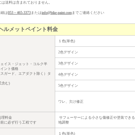
には送料は含まれておりません。
詳細は
053－465-3373
または
info@bike-paint.com
までご連絡ください
ヘルメットペイント料金
１色(単色)
2色デザイン
3色デザイン
フェイス・ジェット・コルク半
ペイント価格
ウスガード、エアダクト除く）タ
4色デザイン
式含む)
5色デザイン
ワレ、欠け修正
処理料金
サフェーサーによる小さな傷修正や塗装できる
装前に必ず行う工程です
地調整
１色(単色)