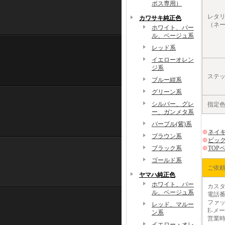
ポス専用）
レタ
カワサキ純正色
（ネ
ホワイト、パー
ル、ベージュ系
レッド系
イエローオレン
ジ系
ステ
ブルー紺系
グリーン系
シルバー、グレ
指定
ー、ガンメタ系
パープル(紫)系
※
ネイキ
ブラウン系
※
ビッ
ブラック系
※
TOP
ゴールド系
ご依
ヤマハ純正色
ホワイト、パー
カスタ
ル、ベージュ系
電話番
ファック
レッド、マルー
E-メー
ン系
営業時
イエロー・オレ