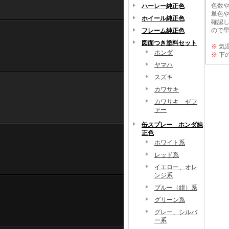
色数や
ハーレー純正色
単色や
ホイール純正色
確認
ので
フレーム純正色
図面つき塗料セット
※
気
ホンダ
※
下
ヤマハ
スズキ
カワサキ
カワサキ ゼフ
ァー
缶スプレー ホンダ純
正色
ホワイト系
レッド系
イエロー、オレ
ンジ系
ブルー（紺）系
グリーン系
グレー、シルバ
ー系