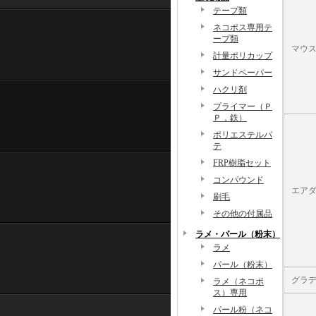
テープ類
ネコポス専用テ
ープ類
マウ
計量ポリカップ
サンドペーパー
ハクリ剤
プライマー（Ｐ
Ｐ，鉄）
ポリエステルパ
テ
FRP樹脂セット
コンパウンド
エア
刷毛
その他の付属品
ラメ・パール（粉末）
ラメ
パール（粉末）
グラデ
ラメ（ネコポ
ス）専用
パール粉（ネコ