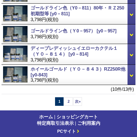
ゴールドライン色（Y0－811）80年・ＲＺ250
初期型等
[y0－811]
3,798円
(税別)
ゴールドライン色（Ｙ0－957）
[y0－957]
3,798円
(税別)
ディープレディッシュイエローカクテル１
（Ｙ０－８１４）
[y0－814]
3,798円
(税別)
ホイールゴールド（Ｙ０－８４３）RZ250R他
[y0-843]
3,798円
(税別)
(10件/13件)
1
2
次
»
ホーム
|
ショッピングカート
特定商取引法表示
|
ご利用案内
PCサイト