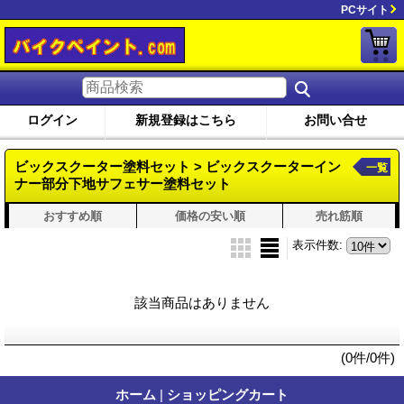
PCサイト
ログイン
新規登録はこちら
お問い合せ
ビックスクーター塗料セット > ビックスクーターイン
一覧
ナー部分下地サフェサー塗料セット
おすすめ順
価格の安い順
売れ筋順
表示件数
:
該当商品はありません
(0件/0件)
ホーム
|
ショッピングカート