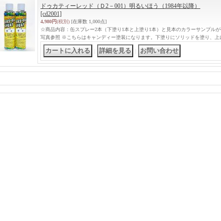
ドゥカティーレッド（Ｄ2－001）明るいほう（1984年以降）
[cd2001]
4,980円
(税別)
[在庫数 1,000点]
☆商品内容：缶スプレー2本（下塗り1本と上塗り1本）と見本のカラーサンプル
写真参照 ※こちらはキャンディー塗装になります。下塗りにソリッドを塗り、上
｜
｜