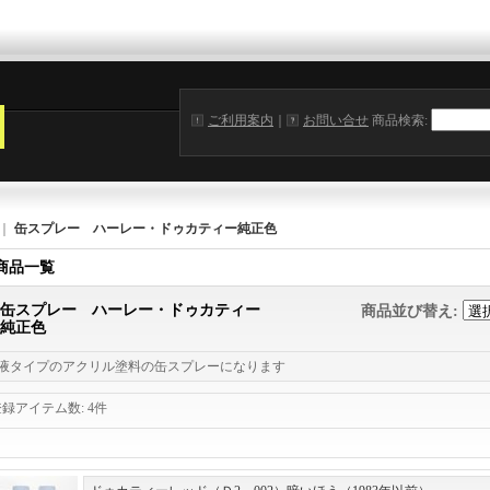
ご利用案内
｜
お問い合せ
商品検索
:
｜
缶スプレー ハーレー・ドゥカティー純正色
商品一覧
缶スプレー ハーレー・ドゥカティー
商品並び替え
:
純正色
1液タイプのアクリル塗料の缶スプレーになります
登録アイテム数
:
4件