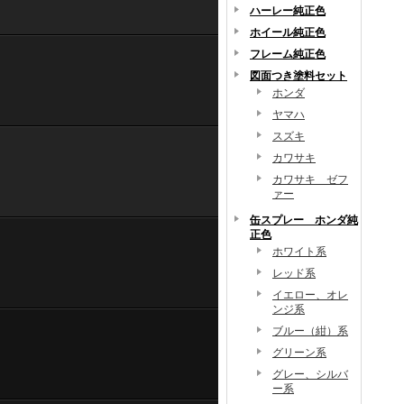
ハーレー純正色
ホイール純正色
フレーム純正色
図面つき塗料セット
ホンダ
ヤマハ
スズキ
カワサキ
カワサキ ゼフ
ァー
缶スプレー ホンダ純
正色
ホワイト系
レッド系
イエロー、オレ
ンジ系
ブルー（紺）系
グリーン系
グレー、シルバ
ー系