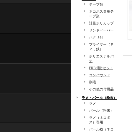
テープ類
ネコポス専用テ
ープ類
計量ポリカップ
サンドペーパー
ハクリ剤
プライマー（Ｐ
Ｐ，鉄）
ポリエステルパ
テ
FRP樹脂セット
コンパウンド
刷毛
その他の付属品
ラメ・パール（粉末）
ラメ
パール（粉末）
ラメ（ネコポ
ス）専用
パール粉（ネコ