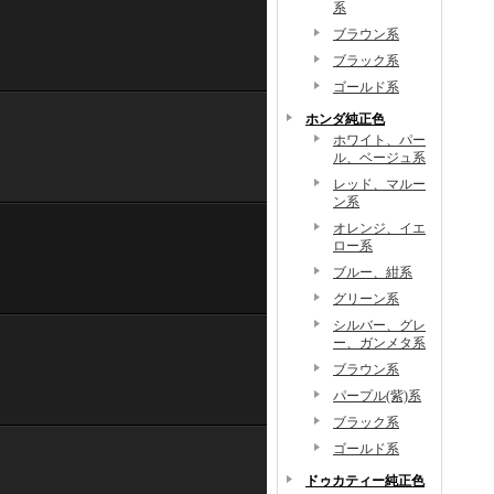
系
ブラウン系
ブラック系
ゴールド系
ホンダ純正色
ホワイト、パー
ル、ベージュ系
レッド、マルー
ン系
オレンジ、イエ
ロー系
ブルー、紺系
グリーン系
シルバー、グレ
ー、ガンメタ系
ブラウン系
パープル(紫)系
ブラック系
ゴールド系
ドゥカティー純正色