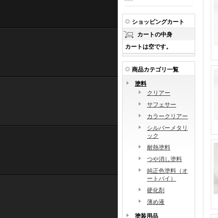
ショッピングカート
カートの中身
カートは空です。
商品カテゴリ一覧
塗料
クリアー
サフェサー
カラークリアー
シルバーメタリ
ック
耐熱塗料
つや消し塗料
純正色塗料（オ
ートバイ）
硬化剤
薄め液
塗装用品