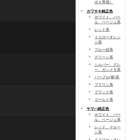
ポス専用）
カワサキ純正色
ホワイト、パー
ル、ベージュ系
レッド系
イエローオレン
ジ系
ブルー紺系
グリーン系
シルバー、グレ
ー、ガンメタ系
パープル(紫)系
ブラウン系
ブラック系
ゴールド系
ヤマハ純正色
ホワイト、パー
ル、ベージュ系
レッド、マルー
ン系
イエロー・オレ