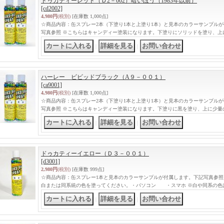
ドゥカティーレッド（Ｄ2－002）暗いほう（1983年以前）
[cd2002]
4,980円
(税別)
[在庫数 1,000点]
☆商品内容：缶スプレー2本（下塗り1本と上塗り1本）と見本のカラーサンプル
写真参照 ※こちらはキャンディー塗装になります。下塗りにソリッドを塗り、上
｜
｜
ハーレー ビビッドブラック（A９－００１）
[ca9001]
4,980円
(税別)
[在庫数 1,000点]
☆商品内容：缶スプレー2本（下塗り1本と上塗り1本）と見本のカラーサンプル
写真参照 ※こちらはキャンディー塗装になります。下塗りに黒を塗り、上に少量
｜
｜
ドゥカティーイエロー（Ｄ３－００１）
[d3001]
2,980円
(税別)
[在庫数 999点]
☆商品内容：缶スプレー1本と見本のカラーサンプルが付属します。下記写真参照
白または同系統の色を塗ってください。・パソコン ・スマホ ※白や同系の色
｜
｜