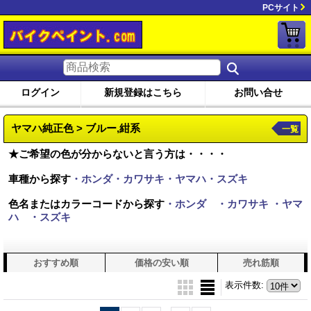
PCサイト
ログイン
新規登録はこちら
お問い合せ
ヤマハ純正色 > ブルー,紺系
一覧
★ご希望の色が分からないと言う方は・・・・
車種から探す
・ホンダ・カワサキ・ヤマハ・スズキ
色名またはカラーコードから探す
・ホンダ
・カワサキ
・ヤマ
ハ
・スズキ
おすすめ順
価格の安い順
売れ筋順
表示件数
: