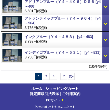
アドリアンブルー（Ｙ４－４０６）ＤＳ６
[y4
－406]
6,501円
(税別)
アトランティックブルー（Ｙ４－９６４）
[y4
－964]
3,798円
(税別)
インクブルー（Ｙ４－４８３）
[y4－483]
3,798円
(税別)
インディゴブルー（Ｙ４－５３１）
[y4－531]
3,798円
(税別)
(10件/69件)
...
1
2
3
7
次
»
ホーム
|
ショッピングカート
特定商取引法表示
|
ご利用案内
PCサイト
Powered by
おちゃのこネット