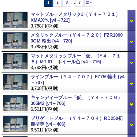
...
1
2
3
7
次
»
マットブルーメタリック3（Ｙ４－７２１）
XMAX他
[y4－721]
3,798円
(税別)
メタリックブルー（Ｙ４－７２０）FZR1000
3GM 輸出
[y4－720]
3,798円
(税別)
マットメタリックブルー「仮」（Y４－７１
６）MT-01 ホイール色
[y4－716]
3,798円
(税別)
ラインブルー（Ｙ４－７０７）FZ750輸出
[y4
－707]
3,798円
(税別)
キャンディーブルー「仮」（Ｙ４－７０６）
305M2
[y4－706]
6,501円
(税別)
ブリゲートブルー（Ｙ４－７０４）RD250初
期型等
[y4－406]
6,501円
(税別)